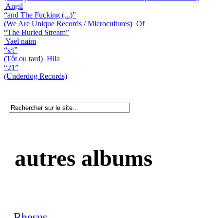
Angil
“and The Fucking (...)”
(We Are Unique Records / Microcultures)
Of
“The Buried Stream”
Yael naim
“s/t”
(Tôt ou tard)
Hila
“21”
(Underdog Records)
autres albums
Rhesus