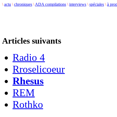
\
actu
\
chroniques
\
ADA compilations
\
interviews
\
spéciales
\
à pro
Articles suivants
Radio 4
Rroselicoeur
Rhesus
REM
Rothko