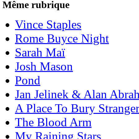
Même rubrique
Vince Staples
Rome Buyce Night
Sarah Maï
Josh Mason
Pond
Jan Jelinek & Alan Abra
A Place To Bury Strange
The Blood Arm
My Raining Stars