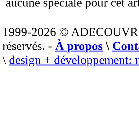
aucune spéciale pour cet art
1999-2026 © ADECOUVR
réservés. -
À propos
\
Cont
\
design + développement: 