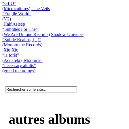
“GLO”
(Microcultures)
The Veils
“Fragile World”
(V2)
Half Asleep
“Subtitles For The”
(We Are Unique Records)
Shadow Universe
“Subtle Realms, (...)”
(Monotreme Records)
Xiu Xiu
“la forêt”
(Acuarela)
Moonman
“necessary aliblis”
(greed recordings)
autres albums