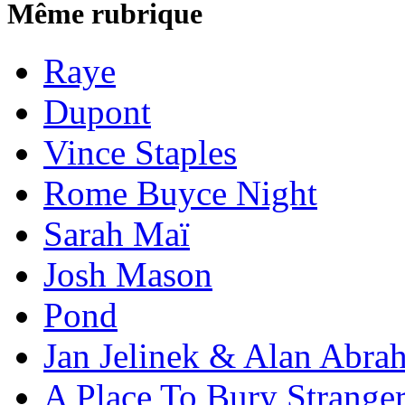
Même rubrique
Raye
Dupont
Vince Staples
Rome Buyce Night
Sarah Maï
Josh Mason
Pond
Jan Jelinek & Alan Abra
A Place To Bury Strange