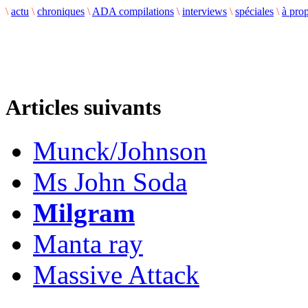
\
actu
\
chroniques
\
ADA compilations
\
interviews
\
spéciales
\
à pro
Articles suivants
Munck/Johnson
Ms John Soda
Milgram
Manta ray
Massive Attack