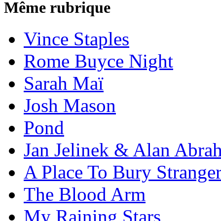
Même rubrique
Vince Staples
Rome Buyce Night
Sarah Maï
Josh Mason
Pond
Jan Jelinek & Alan Abra
A Place To Bury Strange
The Blood Arm
My Raining Stars