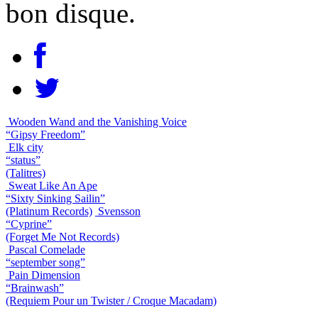
bon disque.
Wooden Wand and the Vanishing Voice
“Gipsy Freedom”
Elk city
“status”
(Talitres)
Sweat Like An Ape
“Sixty Sinking Sailin”
(Platinum Records)
Svensson
“Cyprine”
(Forget Me Not Records)
Pascal Comelade
“september song”
Pain Dimension
“Brainwash”
(Requiem Pour un Twister / Croque Macadam)