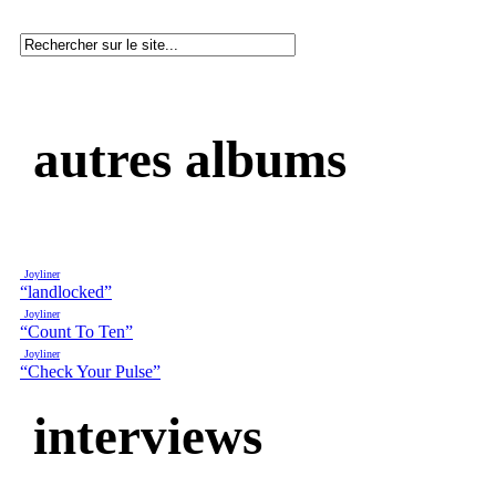
autres albums
Joyliner
“landlocked”
Joyliner
“Count To Ten”
Joyliner
“Check Your Pulse”
interviews