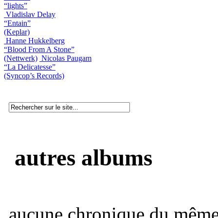
“lights”
Vladislav Delay
“Entain”
(Keplar)
Hanne Hukkelberg
“Blood From A Stone”
(Nettwerk)
Nicolas Paugam
“La Delicatesse”
(Syncop’s Records)
autres albums
aucune chronique du même 