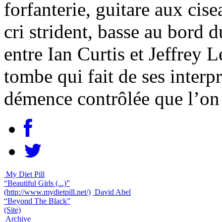
forfanterie, guitare aux ci
cri strident, basse au bord 
entre Ian Curtis et Jeffrey 
tombe qui fait de ses inter
démence contrôlée que l’on 
My Diet Pill
“Beautiful Girls (...)”
(http://www.mydietpill.net/)
David Abel
“Beyond The Black”
(Site)
Archive