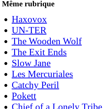
Même rubrique
Haxovox
UN-TER
The Wooden Wolf
The Exit Ends
Slow Jane
Les Mercuriales
Catchy Peril
Pokett
Chief of a Lonely Tribe