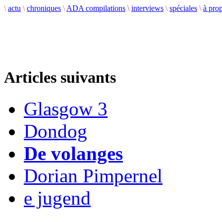
\
actu
\
chroniques
\
ADA compilations
\
interviews
\
spéciales
\
à pro
Articles suivants
Glasgow 3
Dondog
De volanges
Dorian Pimpernel
e jugend