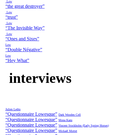
Low
“the great destroyer”
Low
“trust”
Low
“The Invisible Way”
Low
“Ones and Sixes”
Low
“Double Négative”
Low
“Hey What”
interviews
Julien Ledru
“Questionnaire Lowesque”
Dark Wooden Cell
“Questionnaire Lowesque”
Mona Kazu
“Questionnaire Lowesque”
Vincent Stockholm (Early Spring Horses)
“Questionnaire Lowesque”
Mickaël Mottet