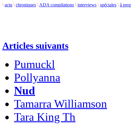
\
actu
\
chroniques
\
ADA compilations
\
interviews
\
spéciales
\
à pro
Articles suivants
Pumuckl
Pollyanna
Nud
Tamarra Williamson
Tara King Th