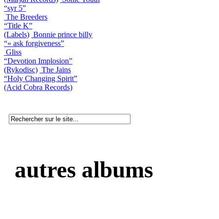
“syr 5”
The Breeders
“Title K”
(Labels)
Bonnie prince billy
“« ask forgiveness”
Gliss
“Devotion Implosion”
(Rykodisc)
The Jains
“Holy Changing Spirit”
(Acid Cobra Records)
autres albums