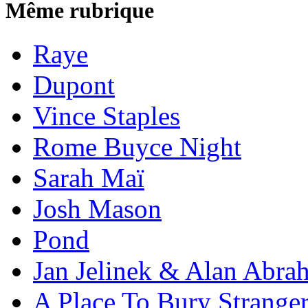
Même rubrique
Raye
Dupont
Vince Staples
Rome Buyce Night
Sarah Maï
Josh Mason
Pond
Jan Jelinek & Alan Abra
A Place To Bury Strange