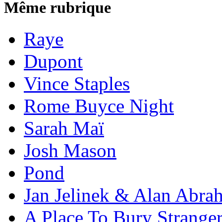
Même rubrique
Raye
Dupont
Vince Staples
Rome Buyce Night
Sarah Maï
Josh Mason
Pond
Jan Jelinek & Alan Abra
A Place To Bury Strange