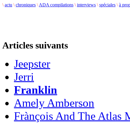
\
actu
\
chroniques
\
ADA compilations
\
interviews
\
spéciales
\
à pro
Articles suivants
Jeepster
Jerri
Franklin
Amely Amberson
Frànçois And The Atlas 