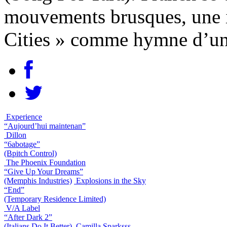
mouvements brusques, une i
Cities » comme hymne d’un 
Experience
“Aujourd’hui maintenan”
Dillon
“6abotage”
(Bpitch Control)
The Phoenix Foundation
“Give Up Your Dreams”
(Memphis Industries)
Explosions in the Sky
“End”
(Temporary Residence Limited)
V/A Label
“After Dark 2”
(Italians Do It Better)
Camilla Sparksss