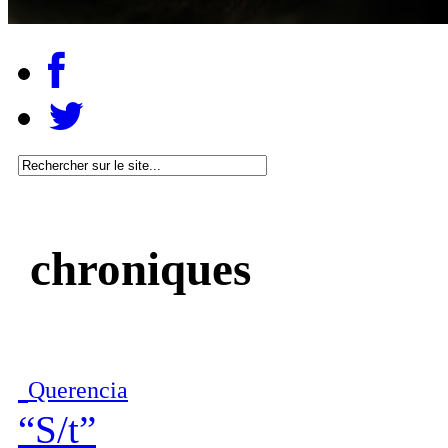
chroniques
Querencia
“S/t”