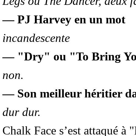
Legs ou The Dancer, deux f
— PJ Harvey en un mot
incandescente
— "Dry" ou "To Bring Y
non.
— Son meilleur héritier da
dur dur.
Chalk Face s’est attaqué à 