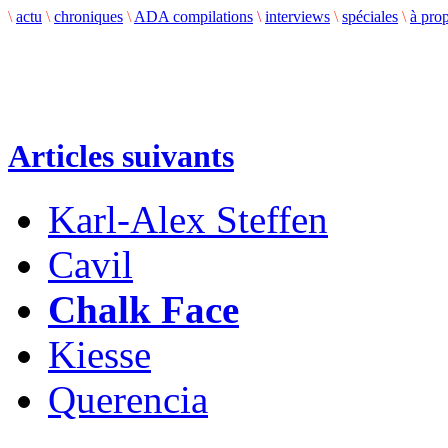
\
actu
\
chroniques
\
ADA compilations
\
interviews
\
spéciales
\
à pro
Articles suivants
Karl-Alex Steffen
Cavil
Chalk Face
Kiesse
Querencia