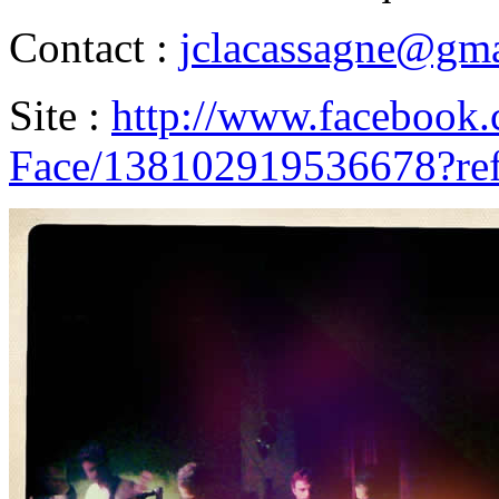
Contact :
jclacassagne@gm
Site :
http://www.facebook.
Face/138102919536678?ref