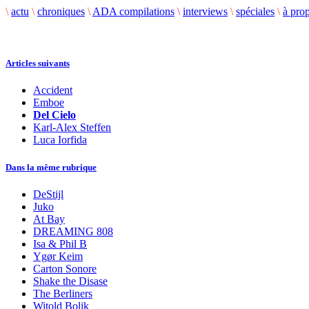
\
actu
\
chroniques
\
ADA compilations
\
interviews
\
spéciales
\
à pro
Articles suivants
Accident
Emboe
Del Cielo
Karl-Alex Steffen
Luca Iorfida
Dans la même rubrique
DeStijl
Juko
At Bay
DREAMING 808
Isa & Phil B
Ygør Keim
Carton Sonore
Shake the Disase
The Berliners
Witold Bolik