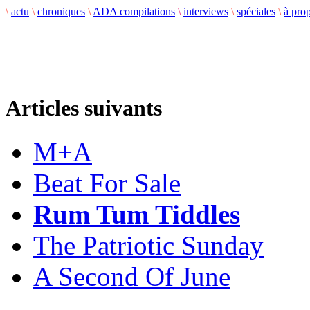
\
actu
\
chroniques
\
ADA compilations
\
interviews
\
spéciales
\
à pro
Articles suivants
M+A
Beat For Sale
Rum Tum Tiddles
The Patriotic Sunday
A Second Of June