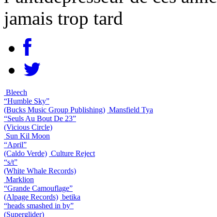
jamais trop tard
Bleech
“Humble Sky”
(Bucks Music Group Publishing)
Mansfield Tya
“Seuls Au Bout De 23”
(Vicious Circle)
Sun Kil Moon
“April”
(Caldo Verde)
Culture Reject
“s/t”
(White Whale Records)
Marklion
“Grande Camouflage”
(Alpage Records)
betika
“heads smashed in by”
(Superglider)