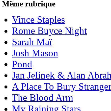
Même rubrique
Vince Staples
Rome Buyce Night
Sarah Maï
Josh Mason
Pond
Jan Jelinek & Alan Abra
A Place To Bury Strange
The Blood Arm
My Raining Stars