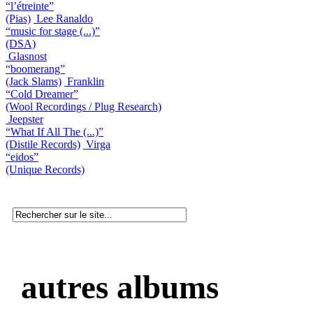
“l’étreinte”
(Pias)
Lee Ranaldo
“music for stage (...)”
(DSA)
Glasnost
“boomerang”
(Jack Slams)
Franklin
“Cold Dreamer”
(Wool Recordings / Plug Research)
Jeepster
“What If All The (...)”
(Distile Records)
Virga
“eidos”
(Unique Records)
autres albums