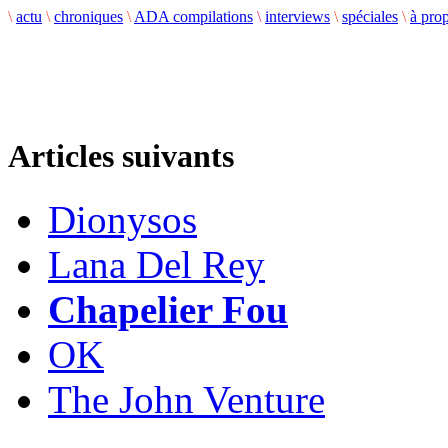
\
actu
\
chroniques
\
ADA compilations
\
interviews
\
spéciales
\
à pro
Articles suivants
Dionysos
Lana Del Rey
Chapelier Fou
OK
The John Venture