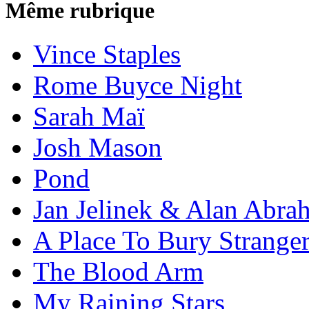
Même rubrique
Vince Staples
Rome Buyce Night
Sarah Maï
Josh Mason
Pond
Jan Jelinek & Alan Abra
A Place To Bury Strange
The Blood Arm
My Raining Stars