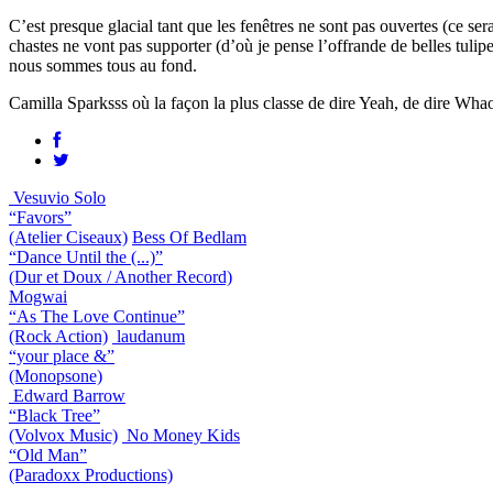
C’est presque glacial tant que les fenêtres ne sont pas ouvertes (ce s
chastes ne vont pas supporter (d’où je pense l’offrande de belles tulip
nous sommes tous au fond.
Camilla Sparksss où la façon la plus classe de dire Yeah, de dire Whao
Vesuvio Solo
“Favors”
(Atelier Ciseaux)
Bess Of Bedlam
“Dance Until the (...)”
(Dur et Doux / Another Record)
Mogwai
“As The Love Continue”
(Rock Action)
laudanum
“your place &”
(Monopsone)
Edward Barrow
“Black Tree”
(Volvox Music)
No Money Kids
“Old Man”
(Paradoxx Productions)