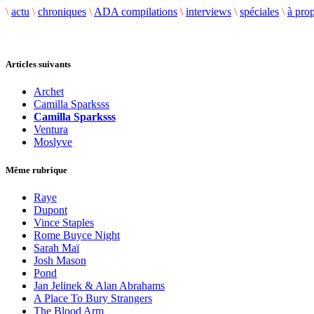
\
actu
\
chroniques
\
ADA compilations
\
interviews
\
spéciales
\
à pro
Articles suivants
Archet
Camilla Sparksss
Camilla Sparksss
Ventura
Moslyve
Même rubrique
Raye
Dupont
Vince Staples
Rome Buyce Night
Sarah Maï
Josh Mason
Pond
Jan Jelinek & Alan Abrahams
A Place To Bury Strangers
The Blood Arm