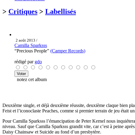
>
Critiques
>
Labellisés
2 août 2013 /
Camilla Sparksss
“Precious People”
(Camper Records)
rédigé par
gdo
notez cet album
Deuxième single, et déjà deuxième réussite, deuxième claque bien plac
Feist et l’iconoclaste Peaches, comme si premier terrain de jeu était u
Pour Camilla Sparksss l’émancipation de Peter Kernel nous inquiéterait 
niveau. Sauf que Camilla Sparksss grandit vite, car c’est à peine aprè
Daisy Chainsaw et Suicide au fond d’un presbytère.