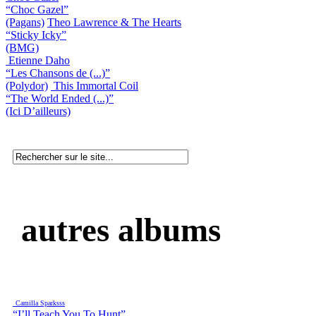
“Choc Gazel”
(Pagans)
Theo Lawrence & The Hearts
“Sticky Icky”
(BMG)
Etienne Daho
“Les Chansons de (...)”
(Polydor)
This Immortal Coil
“The World Ended (...)”
(Ici D’ailleurs)
autres albums
Camilla Sparksss
“I’ll Teach You To Hunt”