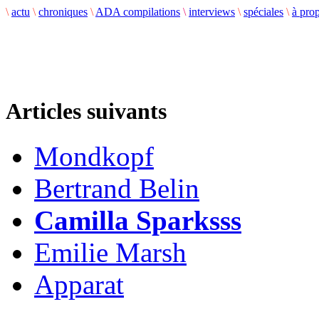
\
actu
\
chroniques
\
ADA compilations
\
interviews
\
spéciales
\
à pro
Articles suivants
Mondkopf
Bertrand Belin
Camilla Sparksss
Emilie Marsh
Apparat