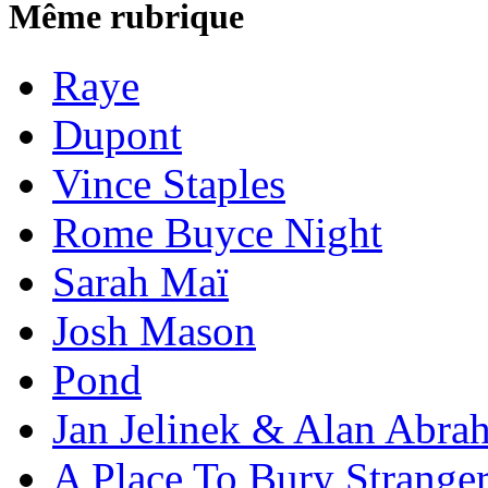
Même rubrique
Raye
Dupont
Vince Staples
Rome Buyce Night
Sarah Maï
Josh Mason
Pond
Jan Jelinek & Alan Abra
A Place To Bury Strange