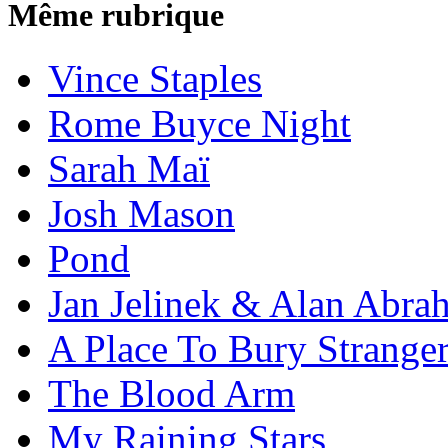
Même rubrique
Vince Staples
Rome Buyce Night
Sarah Maï
Josh Mason
Pond
Jan Jelinek & Alan Abra
A Place To Bury Strange
The Blood Arm
My Raining Stars