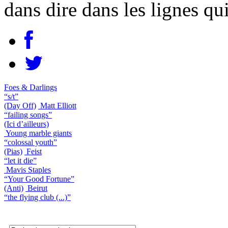
dans dire dans les lignes qu
Foes & Darlings
“s/t”
(Day Off)
Matt Elliott
“failing songs”
(Ici d’ailleurs)
Young marble giants
“colossal youth”
(Pias)
Feist
“let it die”
Mavis Staples
“Your Good Fortune”
(Anti)
Beirut
“the flying club (...)”