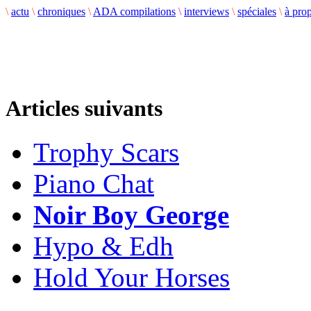
\
actu
\
chroniques
\
ADA compilations
\
interviews
\
spéciales
\
à pro
Articles suivants
Trophy Scars
Piano Chat
Noir Boy George
Hypo & Edh
Hold Your Horses