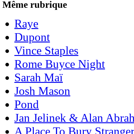
Même rubrique
Raye
Dupont
Vince Staples
Rome Buyce Night
Sarah Maï
Josh Mason
Pond
Jan Jelinek & Alan Abra
A Place To Bury Strange