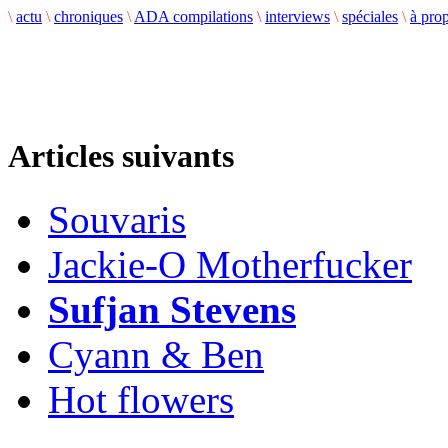
\
actu
\
chroniques
\
ADA compilations
\
interviews
\
spéciales
\
à pro
Articles suivants
Souvaris
Jackie-O Motherfucker
Sufjan Stevens
Cyann & Ben
Hot flowers