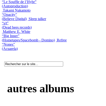
“Le Souffle de l’Hybr”
(Autoproduction)
Takami Nakamoto
“Opacity”
(Believe Digital)
Sleep talker
“s/t”
(Dead bees records)
Matthew E. White
“Big Inner”
(Hometapes/Spacebomb - Domino)
Refree
“Nones”
(Acuarela)
autres albums