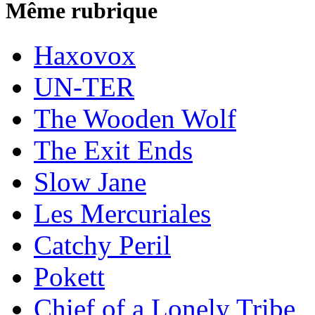
Même rubrique
Haxovox
UN-TER
The Wooden Wolf
The Exit Ends
Slow Jane
Les Mercuriales
Catchy Peril
Pokett
Chief of a Lonely Tribe