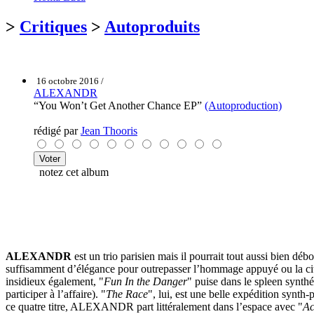
>
Critiques
>
Autoproduits
16 octobre 2016 /
ALEXANDR
“You Won’t Get Another Chance EP”
(Autoproduction)
rédigé par
Jean Thooris
notez cet album
ALEXANDR
est un trio parisien mais il pourrait tout aussi bien dé
suffisamment d’élégance pour outrepasser l’hommage appuyé ou la cit
insidieux également, "
Fun In the Danger
" puise dans le spleen synth
participer à l’affaire). "
The Race
", lui, est une belle expédition synth
ce quatre titre, ALEXANDR part littéralement dans l’espace avec "
Ac