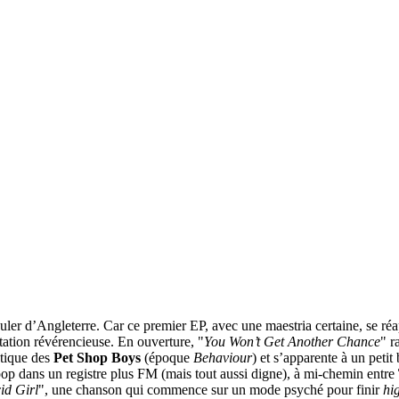
bouler d’Angleterre. Car ce premier EP, avec une maestria certaine, se réa
ation révérencieuse. En ouverture, "
You Won’t Get Another Chance
" r
étique des
Pet Shop Boys
(époque
Behaviour
) et s’apparente à un peti
-pop dans un registre plus FM (mais tout aussi digne), à mi-chemin entre
id Girl
", une chanson qui commence sur un mode psyché pour finir
hi