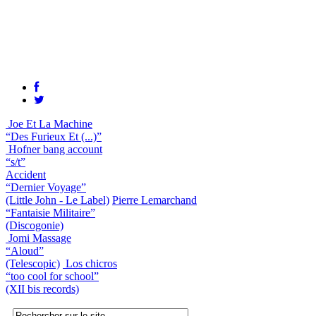
Joe Et La Machine
“Des Furieux Et (...)”
Hofner bang account
“s/t”
Accident
“Dernier Voyage”
(Little John - Le Label)
Pierre Lemarchand
“Fantaisie Militaire”
(Discogonie)
Jomi Massage
“Aloud”
(Telescopic)
Los chicros
“too cool for school”
(XII bis records)