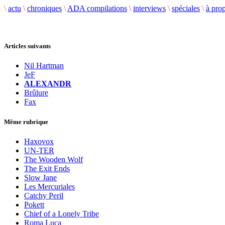
\
actu
\
chroniques
\
ADA compilations
\
interviews
\
spéciales
\
à pro
Articles suivants
Nil Hartman
JeF
ALEXANDR
Brûlure
Fax
Même rubrique
Haxovox
UN-TER
The Wooden Wolf
The Exit Ends
Slow Jane
Les Mercuriales
Catchy Peril
Pokett
Chief of a Lonely Tribe
Roma Luca