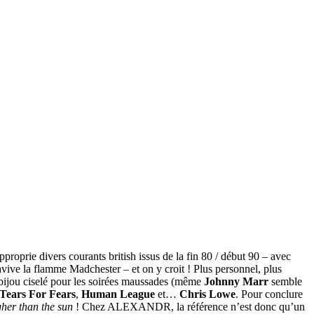
pproprie divers courants british issus de la fin 80 / début 90 – avec
avive la flamme Madchester – et on y croit ! Plus personnel, plus
t bijou ciselé pour les soirées maussades (même
Johnny Marr
semble
Tears For Fears
,
Human League
et…
Chris Lowe
. Pour conclure
gher than the sun
! Chez ALEXANDR, la référence n’est donc qu’un