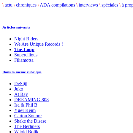
\
actu
\
chroniques
\
ADA compilations
\
interviews
\
spéciales
\
à pro
Articles suivants
Night Riders
We Are Unique Records !
Tue-Loup
Supercilious
Filiamotsa
Dans la même rubrique
DeStijl
Juko
At Bay
DREAMING 808
Isa & Phil B
Ygør Keim
Carton Sonore
Shake the Disase
The Berliners
Witold Bolik