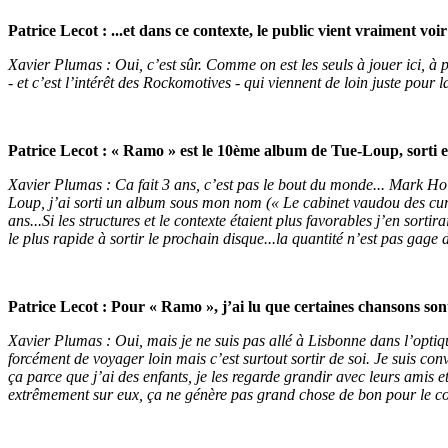
Patrice Lecot : ...et dans ce contexte, le public vient vraiment v
Xavier Plumas : Oui, c’est sûr. Comme on est les seuls à jouer ici, à p
- et c’est l’intérêt des Rockomotives - qui viennent de loin juste pour 
Patrice Lecot : « Ramo » est le 10ème album de Tue-Loup, sorti e
Xavier Plumas : Ca fait 3 ans, c’est pas le bout du monde... Mark Holl
Loup, j’ai sorti un album sous mon nom (« Le cabinet vaudou des curios
ans...Si les structures et le contexte étaient plus favorables j’en sort
le plus rapide à sortir le prochain disque...la quantité n’est pas gage d
Patrice Lecot : Pour « Ramo », j’ai lu que certaines chansons sont
Xavier Plumas : Oui, mais je ne suis pas allé à Lisbonne dans l’optique
forcément de voyager loin mais c’est surtout sortir de soi. Je suis conv
ça parce que j’ai des enfants, je les regarde grandir avec leurs amis e
extrêmement sur eux, ça ne génère pas grand chose de bon pour le colle