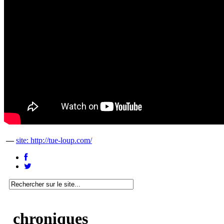
—
site: http://tue-loup.com/
chroniques