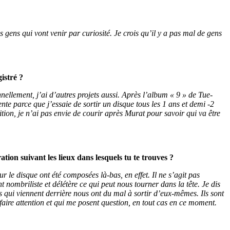
s gens qui vont venir par curiosité. Je crois qu’il y a pas mal de gens
istré ?
nellement, j’ai d’autres projets aussi. Après l’album « 9 » de Tue-
te parce que j’essaie de sortir un disque tous les 1 ans et demi -2
étition, je n’ai pas envie de courir après Murat pour savoir qui va être
ion suivant les lieux dans lesquels tu te trouves ?
r le disque ont été composées là-bas, en effet. Il ne s’agit pas
t nombriliste et délétère ce qui peut nous tourner dans la tête. Je dis
ns qui viennent derrière nous ont du mal à sortir d’eux-mêmes. Ils sont
faire attention et qui me posent question, en tout cas en ce moment.