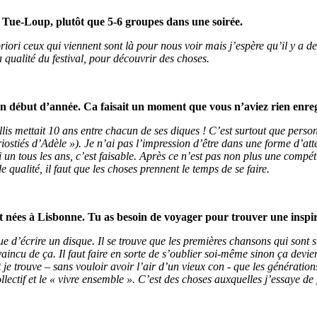
oir Tue-Loup, plutôt que 5-6 groupes dans une soirée.
riori ceux qui viennent sont là pour nous voir mais j’espère qu’il y a de
la qualité du festival, pour découvrir des choses.
n début d’année. Ca faisait un moment que vous n’aviez rien enreg
is mettait 10 ans entre chacun de ses diques ! C’est surtout que person
tiés d’Adèle »). Je n’ai pas l’impression d’être dans une forme d’atten
irai un tous les ans, c’est faisable. Après ce n’est pas non plus une comp
e qualité, il faut que les choses prennent le temps de se faire.
 nées à Lisbonne. Tu as besoin de voyager pour trouver une inspirat
 d’écrire un disque. Il se trouve que les premières chansons qui sont su
aincu de ça. Il faut faire en sorte de s’oublier soi-même sinon ça devien
t je trouve – sans vouloir avoir l’air d’un vieux con - que les génératio
ctif et le « vivre ensemble ». C’est des choses auxquelles j’essaye de 