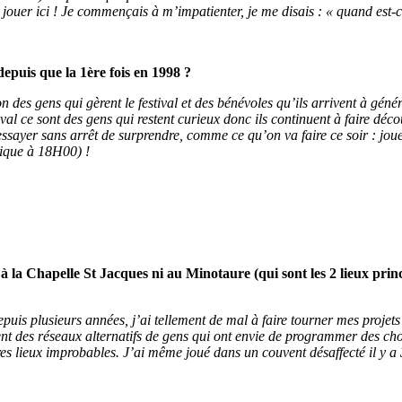
r jouer ici ! Je commençais à m’impatienter, je me disais : « quand est-c
epuis que la 1ère fois en 1998 ?
n des gens qui gèrent le festival et des bénévoles qu’ils arrivent à géné
val ce sont des gens qui restent curieux donc ils continuent à faire déc
 : essayer sans arrêt de surprendre, comme ce qu’on va faire ce soir : j
sique à 18H00) !
 la Chapelle St Jacques ni au Minotaure (qui sont les 2 lieux princi
epuis plusieurs années, j’ai tellement de mal à faire tourner mes projet
ent des réseaux alternatifs de gens qui ont envie de programmer des chos
res lieux improbables. J’ai même joué dans un couvent désaffecté il y 