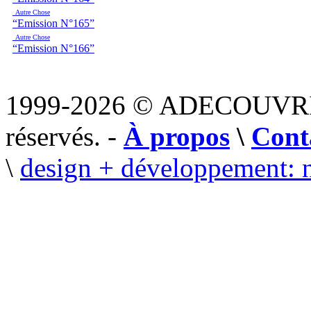
Autre Chose
“Emission N°165”
Autre Chose
“Emission N°166”
1999-2026 © ADECOUVR
réservés. -
À propos
\
Cont
\
design + développement: 