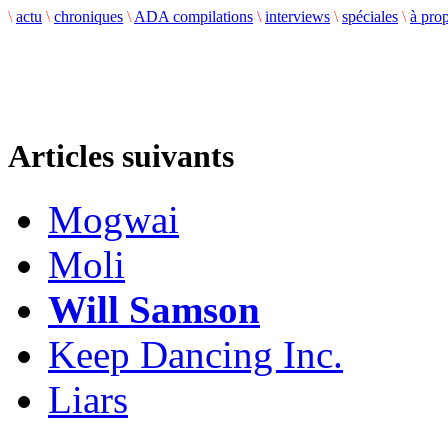
\
actu
\
chroniques
\
ADA compilations
\
interviews
\
spéciales
\
à pro
Articles suivants
Mogwai
Moli
Will Samson
Keep Dancing Inc.
Liars