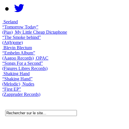
Seeland
“Tomorrow Today”
(Pias)
My Little Cheap Dictaphone
“The Smoke behind”
(At(h)ome)
Blevin Blectum
“Embelm Album”
(Aagoo Records)
OPAC
“Songs For a Second”
(Figures Libres Records)
Shaking Hand
“Shaking Hand”
(Melodic)
Nudes
“First EP”
(Zappruder Records)