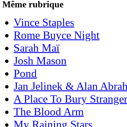
Même rubrique
Vince Staples
Rome Buyce Night
Sarah Maï
Josh Mason
Pond
Jan Jelinek & Alan Abra
A Place To Bury Strange
The Blood Arm
My Raining Stars