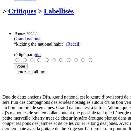
>
Critiques
>
Labellisés
5 mars 2008 /
Grand national
“kicking the national habit”
(Recall)
rédigé par
gdo
notez cet album
Duo de deux anciens Dj’s, grand national est le genre d’ovni sorti de nu
sera l’un des compagnons des soirées nostalgies autour d’une bon verre
un bon nombre de semaines. Grand national est à la fois l’album que St
dj’s maboules de son en collant autant que possible tant que l’énerg
petite merveille (cherry tree) de chœur hystéro érotique plongé dans u
couper les poils des jambes et de ce les coller le long des joues. Ave
dernière haie avec la guitare de the Edge sur l’arrière terrain pour un