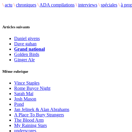
\
actu
\
chroniques
\
ADA compilations
\
interviews
\
spéciales
\
à pro
Articles suivants
Daniel givens
Dave gahan
Grand national
Golden Birds
Ginger Ale
Même rubrique
Vince Staples
Rome Buyce Night
Sarah Maï
Josh Mason
Pond
Jan Jelinek & Alan Abrahams
A Place To Bury Strangers
The Blood Arm
My Raining Stars
underscores