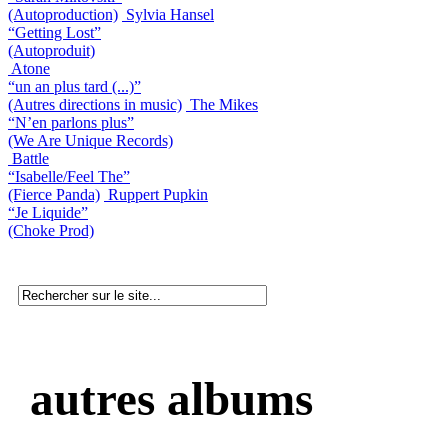
(Autoproduction)
Sylvia Hansel
“Getting Lost”
(Autoproduit)
Atone
“un an plus tard (...)”
(Autres directions in music)
The Mikes
“N’en parlons plus”
(We Are Unique Records)
Battle
“Isabelle/Feel The”
(Fierce Panda)
Ruppert Pupkin
“Je Liquide”
(Choke Prod)
autres albums