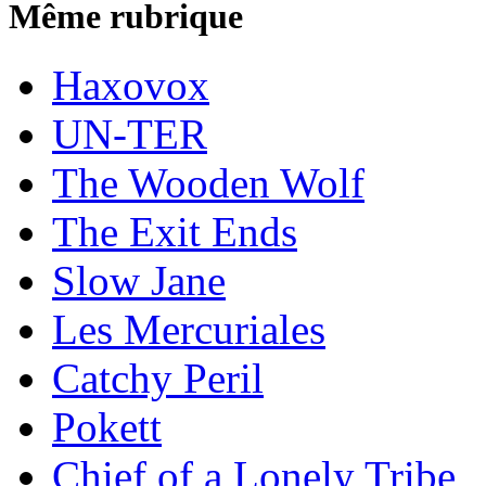
Même rubrique
Haxovox
UN-TER
The Wooden Wolf
The Exit Ends
Slow Jane
Les Mercuriales
Catchy Peril
Pokett
Chief of a Lonely Tribe