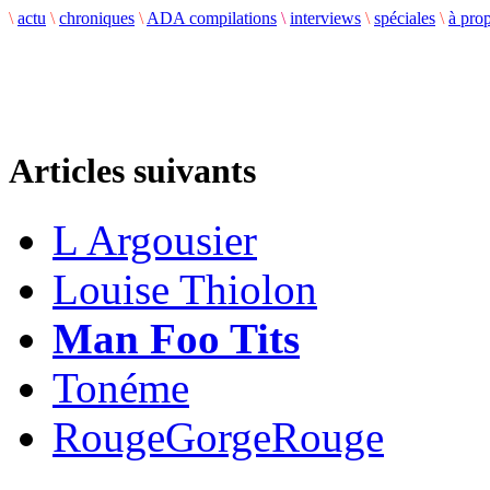
\
actu
\
chroniques
\
ADA compilations
\
interviews
\
spéciales
\
à pro
Articles suivants
L Argousier
Louise Thiolon
Man Foo Tits
Tonéme
RougeGorgeRouge