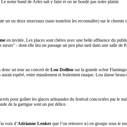
 Le noise band de Arles sait y faire et on ne boude pas notre plaisir.
te un ou deux morceaux (sans toutefois les reconnaître) sur le chemin 
ume
en invitée. Les places sont chères avec une belle affluence du publi
sœurs" - dont elle lira un passage un peu plus tard dans une salle de P
s donc un tour au concert de
Lou Doillon
sur la grande scène Flamingo, 
 aurait espéré, entre miaulement et feulement rauque. Lou danse beauco
erts pour goûter les glaces artisanales du festival concoctées par le 
ande de la garrigue sont un pur délice.
la voix d’
Adrianne Lenker
que l’on retrouve ici en groupe sous le 