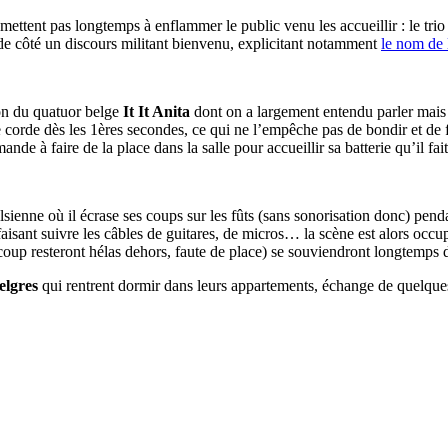
mettent pas longtemps à enflammer le public venu les accueillir : le trio
s de côté un discours militant bienvenu, explicitant notamment
le nom de 
tion du quatuor belge
It It Anita
dont on a largement entendu parler mais 
 corde dès les 1ères secondes, ce qui ne l’empêche pas de bondir et de fai
e à faire de la place dans la salle pour accueillir sa batterie qu’il fai
nalsienne où il écrase ses coups sur les fûts (sans sonorisation donc) pe
 faisant suivre les câbles de guitares, de micros… la scène est alors oc
oup resteront hélas dehors, faute de place) se souviendront longtemps d
elgres
qui rentrent dormir dans leurs appartements, échange de quelques