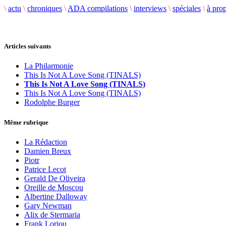
\
actu
\
chroniques
\
ADA compilations
\
interviews
\
spéciales
\
à pro
Articles suivants
La Philarmonie
This Is Not A Love Song (TINALS)
This Is Not A Love Song (TINALS)
This Is Not A Love Song (TINALS)
Rodolphe Burger
Même rubrique
La Rédaction
Damien Breux
Piotr
Patrice Lecot
Gerald De Oliveira
Oreille de Moscou
Albertine Dalloway
Gary Newman
Alix de Stermaria
Frank Loriou