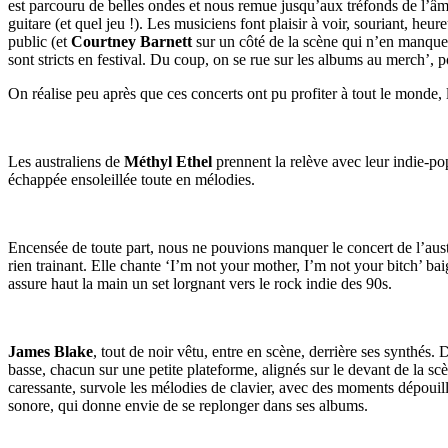
est parcouru de belles ondes et nous remue jusqu’aux tréfonds de l’âme.
guitare (et quel jeu !). Les musiciens font plaisir à voir, souriant, h
public (et
Courtney Barnett
sur un côté de la scène qui n’en manque 
sont stricts en festival. Du coup, on se rue sur les albums au merch’, p
On réalise peu après que ces concerts ont pu profiter à tout le monde, 
Les australiens de
Méthyl Ethel
prennent la relève avec leur indie-po
échappée ensoleillée toute en mélodies.
Encensée de toute part, nous ne pouvions manquer le concert de l’aust
rien trainant. Elle chante ‘I’m not your mother, I’m not your bitch’ bai
assure haut la main un set lorgnant vers le rock indie des 90s.
James Blake
, tout de noir vêtu, entre en scène, derrière ses synthés
basse, chacun sur une petite plateforme, alignés sur le devant de la s
caressante, survole les mélodies de clavier, avec des moments dépouill
sonore, qui donne envie de se replonger dans ses albums.