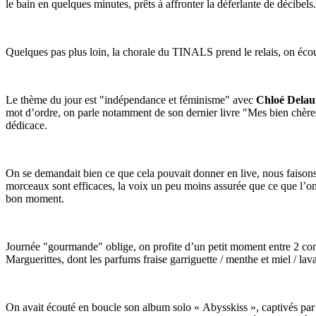
le bain en quelques minutes, prêts à affronter la déferlante de décibels.
Quelques pas plus loin, la chorale du TINALS prend le relais, on écou
Le thème du jour est "indépendance et féminisme" avec
Chloé Dela
mot d’ordre, on parle notamment de son dernier livre "Mes bien chères 
dédicace.
On se demandait bien ce que cela pouvait donner en live, nous faison
morceaux sont efficaces, la voix un peu moins assurée que ce que l’on
bon moment.
Journée "gourmande" oblige, on profite d’un petit moment entre 2 conc
Marguerittes, dont les parfums fraise garriguette / menthe et miel / lav
On avait écouté en boucle son album solo « Abysskiss », captivés par 