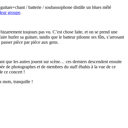
 guitare+chant / batterie / soubassophone distille un blues mêlé
leur groupe
.
bizarrement toujours pas vu. C’est chose faite, et on se prend une
re hurler sa guitare, tandis que le batteur pilonne ses fûts, s’arrosant
t passer pièce par pièce aux gens.
ndant que les autres jouent sur scène… ces derniers descendent ensuite
cupée de photographes et de membres du staff ébahis à la vue de ce
e ce concert !
 mots, tranquille !