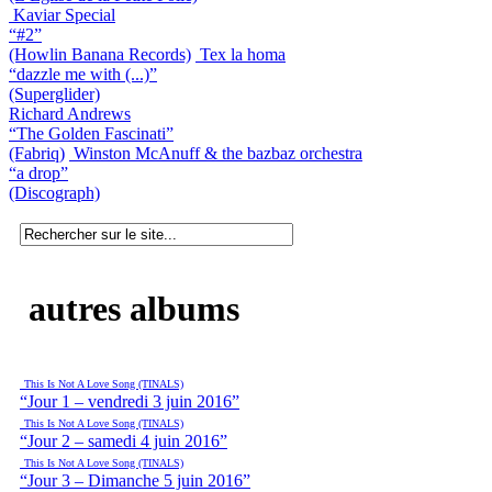
Kaviar Special
“#2”
(Howlin Banana Records)
Tex la homa
“dazzle me with (...)”
(Superglider)
Richard Andrews
“The Golden Fascinati”
(Fabriq)
Winston McAnuff & the bazbaz orchestra
“a drop”
(Discograph)
autres albums
This Is Not A Love Song (TINALS)
“Jour 1 – vendredi 3 juin 2016”
This Is Not A Love Song (TINALS)
“Jour 2 – samedi 4 juin 2016”
This Is Not A Love Song (TINALS)
“Jour 3 – Dimanche 5 juin 2016”