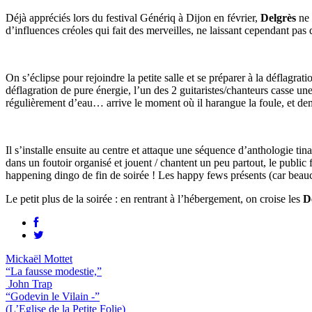
Déjà appréciés lors du festival Génériq à Dijon en février,
Delgrès
ne 
d’influences créoles qui fait des merveilles, ne laissant cependant pa
On s’éclipse pour rejoindre la petite salle et se préparer à la déflagra
déflagration de pure énergie, l’un des 2 guitaristes/chanteurs casse une
régulièrement d’eau… arrive le moment où il harangue la foule, et demand
Il s’installe ensuite au centre et attaque une séquence d’anthologie ti
dans un foutoir organisé et jouent / chantent un peu partout, le public
happening dingo de fin de soirée ! Les happy fews présents (car beauc
Le petit plus de la soirée : en rentrant à l’hébergement, on croise les
D
Mickaël Mottet
“La fausse modestie,”
John Trap
“Godevin le Vilain -”
(L’Eglise de la Petite Folie)