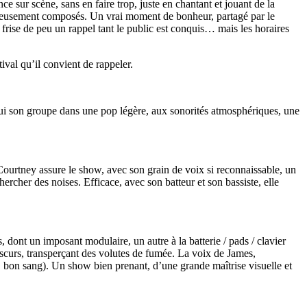
 sur scène, sans en faire trop, juste en chantant et jouant de la
veilleusement composés. Un vrai moment de bonheur, partagé par le
frise de peu un rappel tant le public est conquis… mais les horaires
ival qu’il convient de rappeler.
lui son groupe dans une pop légère, aux sonorités atmosphériques, une
Courtney assure le show, avec son grain de voix si reconnaissable, un
ercher des noises. Efficace, avec son batteur et son bassiste, elle
, dont un imposant modulaire, un autre à la batterie / pads / clavier
bscurs, transperçant des volutes de fumée. La voix de James,
e, bon sang). Un show bien prenant, d’une grande maîtrise visuelle et