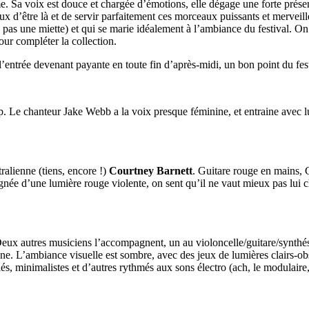
 Sa voix est douce et chargée d’émotions, elle dégage une forte présence
eureux d’être là et de servir parfaitement ces morceaux puissants et mer
pas une miette) et qui se marie idéalement à l’ambiance du festival. On 
our compléter la collection.
l’entrée devenant payante en toute fin d’après-midi, un bon point du fest
p. Le chanteur Jake Webb a la voix presque féminine, et entraine avec 
ralienne (tiens, encore !)
Courtney Barnett
. Guitare rouge en mains, 
gnée d’une lumière rouge violente, on sent qu’il ne vaut mieux pas lui ch
. Deux autres musiciens l’accompagnent, un au violoncelle/guitare/synthés
cène. L’ambiance visuelle est sombre, avec des jeux de lumières clairs-o
és, minimalistes et d’autres rythmés aux sons électro (ach, le modulair