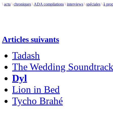
\
actu
\
chroniques
\
ADA compilations
\
interviews
\
spéciales
\
à pro
Articles suivants
Tadash
The Wedding Soundtrac
Dyl
Lion in Bed
Tycho Brahé