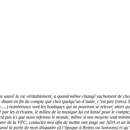
as sauvé la vie véritablement, a quand même changé vachement de chose
isant en fin de compte que chez quelqu’un d’autre, c’est pire (rires). E
ve.....) nombreuses sont les boutiques qui ne pourront se relever, alor
par les écrivains, le milieu de la musique lui est laissé pour le compte,
’est pas ici que nous referons le monde, même si nos moyens sont mini
rer de la VPC, contactez moi afin de mettre une page sur ADA et un l
assé la porte de mon disquaire (à l’époque à Reims ou Soissons) et qu’a