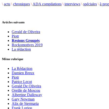
\
actu
\
chroniques
\
ADA compilations
\
interviews
\
spéciales
\
à pro
Articles suivants
Gerald de Oliveira
Piotr
Restons Groupés
Rockomotives 2019
La rédaction
Même rubrique
La Rédaction
Damien Breux
Piotr
Patrice Lecot
Gerald De Oliveira
Oreille de Moscou
Albertine Dalloway
Gary Newman
Alix de Stermaria
Frank Loriou