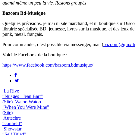
quand même un peu la vie. Restons groupés
Bazoom Bd-Musique
Quelques précisions, je n’ai ni site marchand, et ni boutique sur Disc
librairie spécialisée BD, jeunesse, livres sur la musique, et des jeux d
punk, metal, français.
Pour commander, c’est possible via messenger, mail (
bazoom@gmx.f
Voici le Facebook de la boutique :
https://www.facebook.com/bazoom.bdmusique/
La Rive
“Nuages - Jean Bart”
(Site)
Watoo Watoo
“When You Were Mine”
(Site)
Autechre
“confield”
Showstar
“Self Titled”