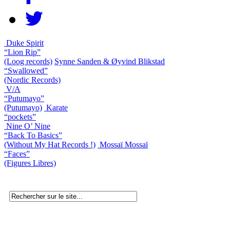
Duke Spirit
“Lion Rip”
(Loog records)
Synne Sanden & Øyvind Blikstad
“Swallowed”
(Nordic Records)
V/A
“Putumayo”
(Putumayo)
Karate
“pockets”
Nine O’ Nine
“Back To Basics”
(Without My Hat Records !)
Mossaï Mossaï
“Faces”
(Figures Libres)