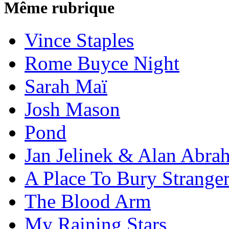
Même rubrique
Vince Staples
Rome Buyce Night
Sarah Maï
Josh Mason
Pond
Jan Jelinek & Alan Abra
A Place To Bury Strange
The Blood Arm
My Raining Stars