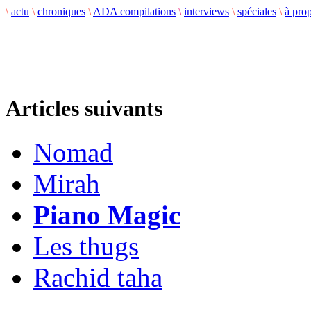
\
actu
\
chroniques
\
ADA compilations
\
interviews
\
spéciales
\
à pro
Articles suivants
Nomad
Mirah
Piano Magic
Les thugs
Rachid taha