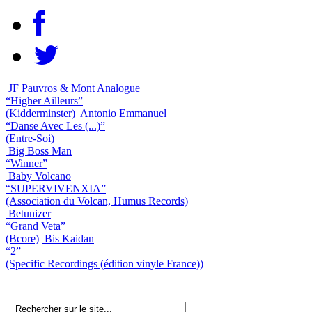
JF Pauvros & Mont Analogue
“Higher Ailleurs”
(Kidderminster)
Antonio Emmanuel
“Danse Avec Les (...)”
(Entre-Soi)
Big Boss Man
“Winner”
Baby Volcano
“SUPERVIVENXIA”
(Association du Volcan, Humus Records)
Betunizer
“Grand Veta”
(Bcore)
Bis Kaidan
“2”
(Specific Recordings (édition vinyle France))