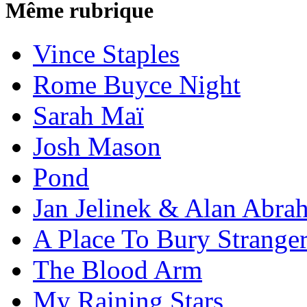
Même rubrique
Vince Staples
Rome Buyce Night
Sarah Maï
Josh Mason
Pond
Jan Jelinek & Alan Abra
A Place To Bury Strange
The Blood Arm
My Raining Stars