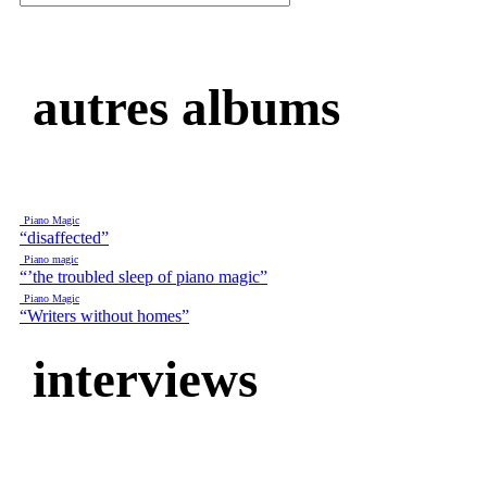
autres albums
Piano Magic
“disaffected”
Piano magic
“’the troubled sleep of piano magic”
Piano Magic
“Writers without homes”
interviews