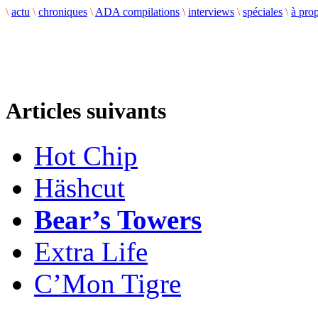
\
actu
\
chroniques
\
ADA compilations
\
interviews
\
spéciales
\
à pro
Articles suivants
Hot Chip
Häshcut
Bear’s Towers
Extra Life
C’Mon Tigre