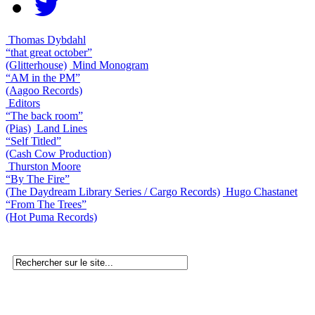
Thomas Dybdahl
“that great october”
(Glitterhouse)
Mind Monogram
“AM in the PM”
(Aagoo Records)
Editors
“The back room”
(Pias)
Land Lines
“Self Titled”
(Cash Cow Production)
Thurston Moore
“By The Fire”
(The Daydream Library Series / Cargo Records)
Hugo Chastanet
“From The Trees”
(Hot Puma Records)