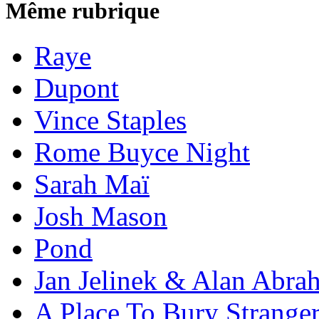
Même rubrique
Raye
Dupont
Vince Staples
Rome Buyce Night
Sarah Maï
Josh Mason
Pond
Jan Jelinek & Alan Abra
A Place To Bury Strange