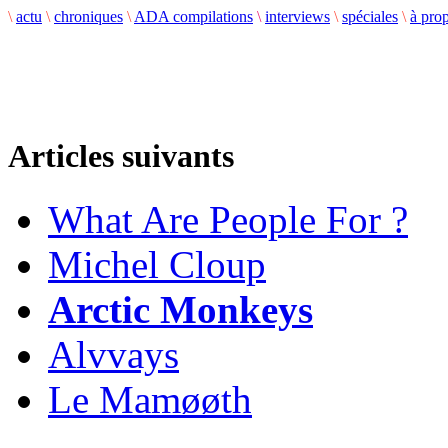
\
actu
\
chroniques
\
ADA compilations
\
interviews
\
spéciales
\
à pro
Articles suivants
What Are People For ?
Michel Cloup
Arctic Monkeys
Alvvays
Le Mam​ø​ø​th