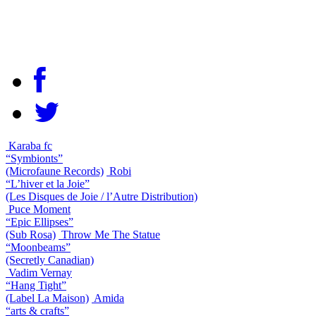
Karaba fc
“Symbionts”
(Microfaune Records)
Robi
“L’hiver et la Joie”
(Les Disques de Joie / l’Autre Distribution)
Puce Moment
“Epic Ellipses”
(Sub Rosa)
Throw Me The Statue
“Moonbeams”
(Secretly Canadian)
Vadim Vernay
“Hang Tight”
(Label La Maison)
Amida
“arts & crafts”