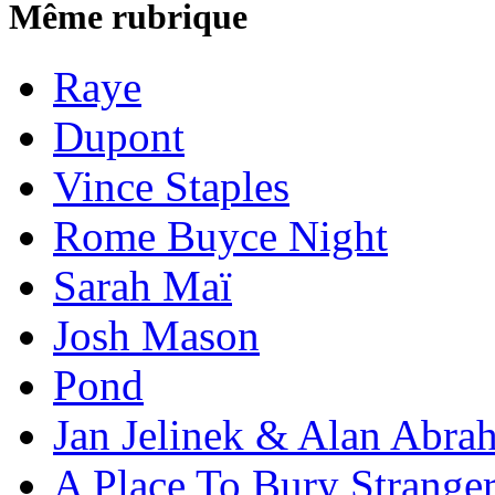
Même rubrique
Raye
Dupont
Vince Staples
Rome Buyce Night
Sarah Maï
Josh Mason
Pond
Jan Jelinek & Alan Abra
A Place To Bury Strange