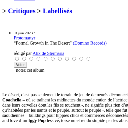
>
Critiques
>
Labellisés
9 juin 2023 /
Protomartyr
“Formal Growth In The Desert”
(Domino Records)
rédigé par
Alix de Stermaria
notez cet album
Le désert, c’est pas seulement le terrain de jeu de demeurés déconnecté
Coachella
– où se traînent les midinettes du monde entier, de l’actri
dans leurs cervelles dont les fils se touchent -, ne signifie plus rien d
qu’habitées par les nantis et le peuple, surtout le peuple -, telle que f
saoudiennes – buildings pour hippies chics et commerces déconnectés du 
and love d’un
Iggy Pop
lessivé, torse nu et rendu stupide par les abus