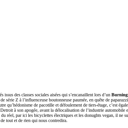
s issus des classes sociales aisées qui s’encanaillent lors d’un
Burnin
ce de série Z à l’influenceuse boutonneuse paumée, en quête de paparazz
’autre qu’hédonisme de pacotille et défoulement de tiers-étage, c’est égal
ut Detroit à son apogée, avant la délocalisation de l’industrie automobile 
réel, par ici les bicyclettes électriques et les donughts vegan, il ne su
 de tout et de rien qui nous contredira.