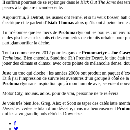
Il suffirait pourtant de se replonger dans le
Kick Out The Jams
des ter
passes à la guitare incandescente.
Aujourd’hui, à Detroit, les usines ont fermé, et si tu veux bosser, bah 
électrique et te parlent d’
Isiah Thomas
alors qu’ils ont à peine trente 
Tu m’étonnes que les mecs de
Protomartyr
ont les boules : un envir
et des piscines sur les toits et des conneries de circuits urbains pour 
part glamourifier la dèche.
Tout a commencé en 2012 pour les gars de
Protomartyr
–
Joe Case
Technique
. Bien entendu, Sandrine (R.) Premier Degré, le titre était 
jouer des climats et climax, avec cette pointe de mélancolie dense, do
Juste un truc qui cloche : les années 2000s ont produit un paquet d’ex
Et là j’ai l’impression de suivre les aventures d’un groupe à côté de la p
Protomartyr
sans inspiration qui, à mon humble avis, se voient nou
Motor City, mouais, adios, pour de vrai, personne ne te relèvera.
Je vois très bien Joe, Greg, Alex et Scott se taper des cafés latte men
Desert
est certes le bilan d’un désastre, mais malheureusement
Proto
qui les a vu grandir, puis rétrécir. Downsize.