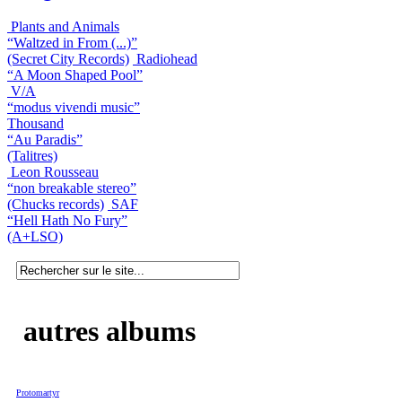
Plants and Animals
“Waltzed in From (...)”
(Secret City Records)
Radiohead
“A Moon Shaped Pool”
V/A
“modus vivendi music”
Thousand
“Au Paradis”
(Talitres)
Leon Rousseau
“non breakable stereo”
(Chucks records)
SAF
“Hell Hath No Fury”
(A+LSO)
autres albums
Protomartyr