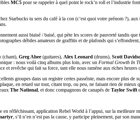
ribles
MC5
pour se rappeler à quel point le rock’n roll et l’industrie fo
chez Starbucks tu sers du café à la con (c’est quoi votre prénom ?), aux 
ans.
onnement aussi biaisé / baisé, qui pète les scores de pauvreté tandis qu
photographes débiles amateurs de graffitis et de plafonds qui s’effondren
y
(chant),
Greg Ahee
(guitares),
Alex Leonard
(drums),
Scott Davids
ironique : nous voilà cinq albums plus loin, avec un
Formal Growth In T
uce et revêche qui fait sa force, tant elle nous ramène aux riches heur
cellents groupes dans un registre certes passéiste, mais encore plus de 
laque, en retard sur tout, citant trop, ou peu, ne faisant rien de mieux qu
veaux
The National
, et donc compagnons de canapés de
Taylor Swift
e
the en réfléchissant, application Rebel World à l’appui, sur la meilleur
martyr
, s’il n’en n’est pas la cause, y participe pleinement, par son man