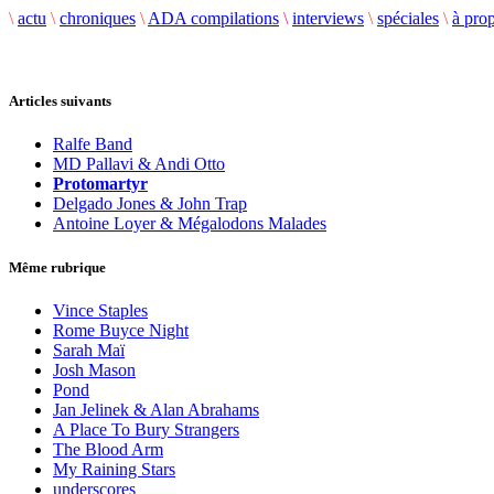
\
actu
\
chroniques
\
ADA compilations
\
interviews
\
spéciales
\
à pro
Articles suivants
Ralfe Band
MD Pallavi & Andi Otto
Protomartyr
Delgado Jones & John Trap
Antoine Loyer & Mégalodons Malades
Même rubrique
Vince Staples
Rome Buyce Night
Sarah Maï
Josh Mason
Pond
Jan Jelinek & Alan Abrahams
A Place To Bury Strangers
The Blood Arm
My Raining Stars
underscores