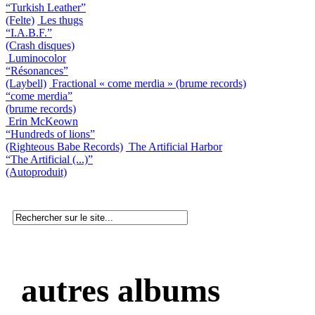
“Turkish Leather”
(Felte)
Les thugs
“I.A.B.F.”
(Crash disques)
Luminocolor
“Résonances”
(Laybell)
Fractional « come merdia » (brume records)
“come merdia”
(brume records)
Erin McKeown
“Hundreds of lions”
(Righteous Babe Records)
The Artificial Harbor
“The Artificial (...)”
(Autoproduit)
autres albums