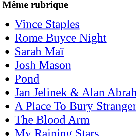
Même rubrique
Vince Staples
Rome Buyce Night
Sarah Maï
Josh Mason
Pond
Jan Jelinek & Alan Abra
A Place To Bury Strange
The Blood Arm
My Raining Stars