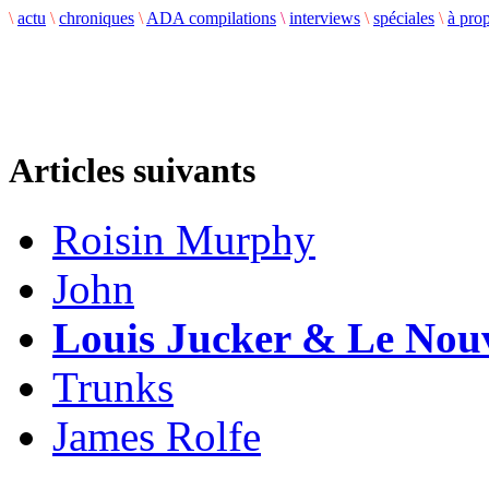
\
actu
\
chroniques
\
ADA compilations
\
interviews
\
spéciales
\
à pro
Articles suivants
Roisin Murphy
John
Louis Jucker & Le Nou
Trunks
James Rolfe