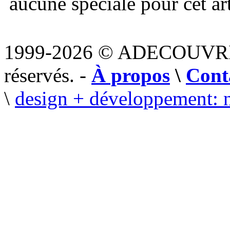
aucune spéciale pour cet art
1999-2026 © ADECOUVR
réservés. -
À propos
\
Cont
\
design + développement: 