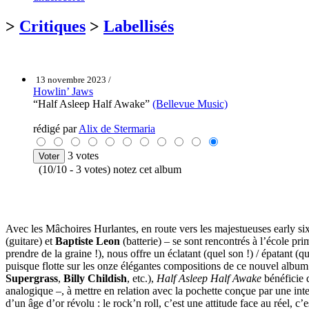
>
Critiques
>
Labellisés
13 novembre 2023 /
Howlin’ Jaws
“Half Asleep Half Awake”
(Bellevue Music)
rédigé par
Alix de Stermaria
3 votes
(10/10 - 3 votes) notez cet album
Avec les Mâchoires Hurlantes, en route vers les majestueuses early si
(guitare) et
Baptiste Leon
(batterie) – se sont rencontrés à l’école pr
prendre de la graine !), nous offre un éclatant (quel son !) / épatant (q
puisque flotte sur les onze élégantes compositions de ce nouvel albu
Supergrass
,
Billy Childish
, etc.),
Half Asleep Half Awake
bénéficie 
analogique –, à mettre en relation avec la pochette conçue par une int
d’un âge d’or révolu : le rock’n roll, c’est une attitude face au réel, 