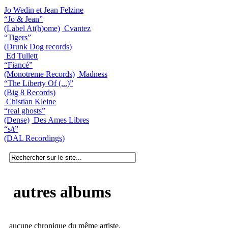
Jo Wedin et Jean Felzine
“Jo & Jean”
(Label At(h)ome)
Cvantez
“Tigers”
(Drunk Dog records)
Ed Tullett
“Fiancé”
(Monotreme Records)
Madness
“The Liberty Of (...)”
(Big 8 Records)
Chistian Kleine
“real ghosts”
(Dense)
Des Ames Libres
“s/t”
(DAL Recordings)
autres albums
aucune chronique du même artiste.