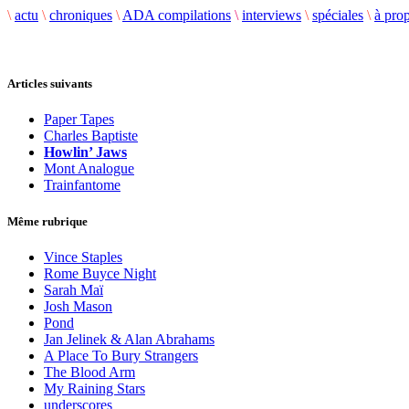
\
actu
\
chroniques
\
ADA compilations
\
interviews
\
spéciales
\
à pro
Articles suivants
Paper Tapes
Charles Baptiste
Howlin’ Jaws
Mont Analogue
Trainfantome
Même rubrique
Vince Staples
Rome Buyce Night
Sarah Maï
Josh Mason
Pond
Jan Jelinek & Alan Abrahams
A Place To Bury Strangers
The Blood Arm
My Raining Stars
underscores