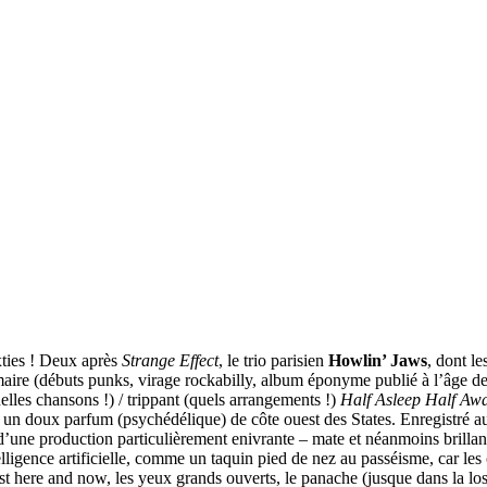
xties ! Deux après
Strange Effect
, le trio parisien
Howlin’ Jaws
, dont l
imaire (débuts punks, virage rockabilly, album éponyme publié à l’âge de
uelles chansons !) / trippant (quels arrangements !)
Half Asleep Half Aw
m un doux parfum (psychédélique) de côte ouest des States. Enregistré
d’une production particulièrement enivrante – mate et néanmoins brilla
elligence artificielle, comme un taquin pied de nez au passéisme, car le
c’est here and now, les yeux grands ouverts, le panache (jusque dans la lo