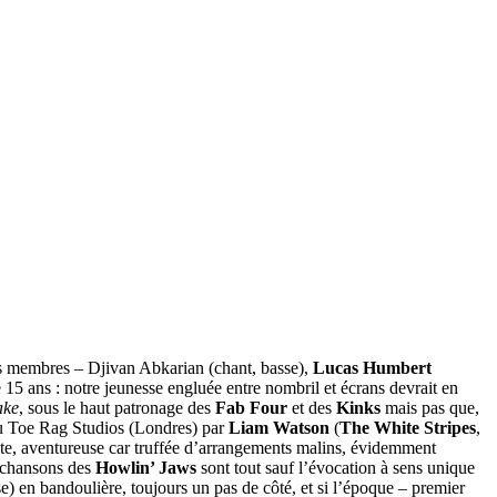
es membres – Djivan Abkarian (chant, basse),
Lucas Humbert
 15 ans : notre jeunesse engluée entre nombril et écrans devrait en
ake
, sous le haut patronage des
Fab Four
et des
Kinks
mais pas que,
 au Toe Rag Studios (Londres) par
Liam Watson
(
The White Stripes
,
nte, aventureuse car truffée d’arrangements malins, évidemment
s chansons des
Howlin’ Jaws
sont tout sauf l’évocation à sens unique
se) en bandoulière, toujours un pas de côté, et si l’époque – premier