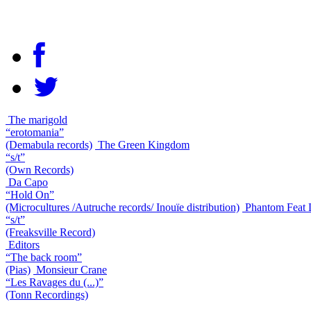
The marigold
“erotomania”
(Demabula records)
The Green Kingdom
“s/t”
(Own Records)
Da Capo
“Hold On”
(Microcultures /Autruche records/ Inouïe distribution)
Phantom Feat 
“s/t”
(Freaksville Record)
Editors
“The back room”
(Pias)
Monsieur Crane
“Les Ravages du (...)”
(Tonn Recordings)