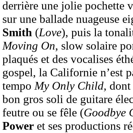
derrière une jolie pochette 
sur une ballade nuageuse ei
Smith
(
Love
), puis la tonal
Moving On
, slow solaire p
plaqués et des vocalises éth
gospel, la Californie n’est 
tempo
My Only Child
, dont
bon gros soli de guitare éle
feutre ou se fêle (
Goodbye C
Power
et ses productions ré