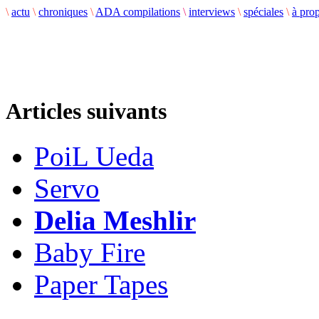
\
actu
\
chroniques
\
ADA compilations
\
interviews
\
spéciales
\
à pro
Articles suivants
PoiL Ueda
Servo
Delia Meshlir
Baby Fire
Paper Tapes