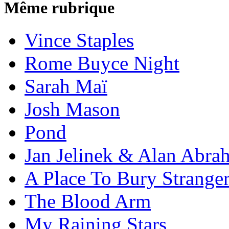
Même rubrique
Vince Staples
Rome Buyce Night
Sarah Maï
Josh Mason
Pond
Jan Jelinek & Alan Abra
A Place To Bury Strange
The Blood Arm
My Raining Stars