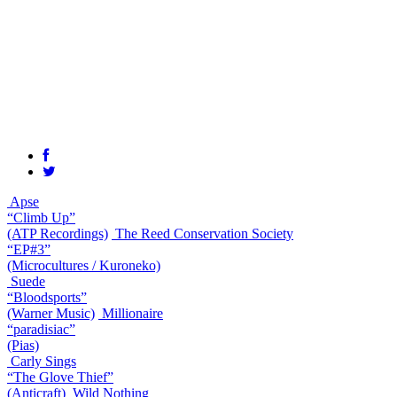
Apse
“Climb Up”
(ATP Recordings)
The Reed Conservation Society
“EP#3”
(Microcultures / Kuroneko)
Suede
“Bloodsports”
(Warner Music)
Millionaire
“paradisiac”
(Pias)
Carly Sings
“The Glove Thief”
(Anticraft)
Wild Nothing