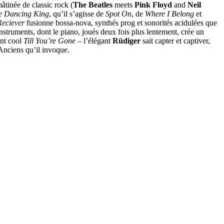
âtinée de classic rock (
The Beatles
meets
Pink Floyd
and
Neil
e Dancing King
, qu’il s’agisse de
Spot On
, de
Where I Belong
et
Reciever
fusionne bossa-nova, synthés prog et sonorités acidulées que
instruments, dont le piano, joués deux fois plus lentement, crée un
ent cool
Till You’re Gone
– l’élégant
Rüdiger
sait capter et captiver,
Anciens qu’il invoque.