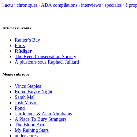
\
actu
\
chroniques
\
ADA compilations
\
interviews
\
spéciales
\
à pro
Articles suivants
Ranter’s Bay
Purrs
Rüdiger
The Reed Conservation Society
À plusieurs sous Raphaël Julliard
Même rubrique
Vince Staples
Rome Buyce Night
Sarah Maï
Josh Mason
Pond
Jan Jelinek & Alan Abrahams
A Place To Bury Strangers
The Blood Arm
My Raining Stars
underscores