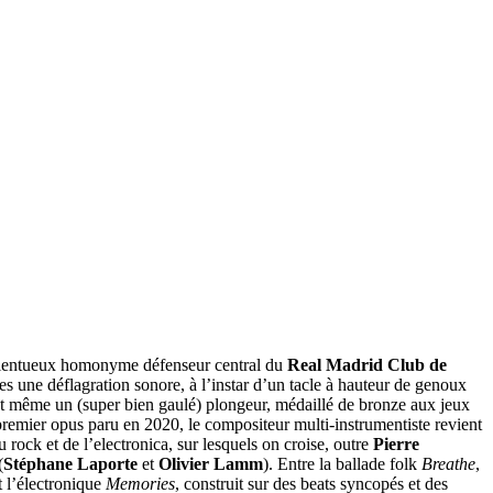
 talentueux homonyme défenseur central du
Real Madrid Club de
es une déflagration sonore, à l’instar d’un tacle à hauteur de genoux
 et même un (super bien gaulé) plongeur, médaillé de bronze aux jeux
premier opus paru en 2020, le compositeur multi-instrumentiste revient
 du rock et de l’electronica, sur lesquels on croise, outre
Pierre
(
Stéphane Laporte
et
Olivier Lamm
). Entre la ballade folk
Breathe
,
t l’électronique
Memories
, construit sur des beats syncopés et des