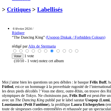
>
Critiques
>
Labellisés
6 février 2024 /
Rüdiger
“The Dancing King”
(Usopop Diskak / Forbidden Colours)
rédigé par
Alix de Stermaria
1 vote
(10/10 - 1 vote) notez cet album
Moi j’aime bien les questions un peu débiles : le basque
Félix Buff
, b
Fútbol
, est-ce un hommage à la proverbiale rugosité de l’international
les deux pieds décollés ? Vous me direz, outre-Rhin, on trouve des Rü
olympiques de Tokyo. Ne choisissons pas,
Félix Buff
est peut-être un
avec un
The Dancing King
publié par le label saratar
Usopop
(
Lumi
Loustaunau
(
Petit Fantôme
), la prolifique
Laura Etchegoyhen
(ent
toute de sirupeuses cordes entremêlées et rehaussée par un spectaculair