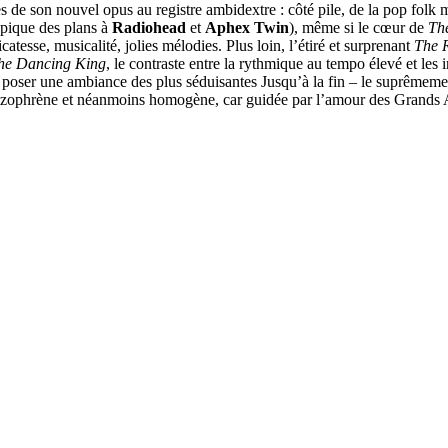
 de son nouvel opus au registre ambidextre : côté pile, de la pop folk m
pique des plans à
Radiohead
et
Aphex Twin
), même si le cœur de
Th
icatesse, musicalité, jolies mélodies. Plus loin, l’étiré et surprenant
The 
he Dancing King
, le contraste entre la rythmique au tempo élevé et les 
 poser une ambiance des plus séduisantes Jusqu’à la fin – le suprêmem
hizophrène et néanmoins homogène, car guidée par l’amour des Grands 