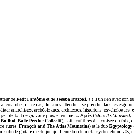
atteur de
Petit Fantôme
et de
Joseba Irazoki
, a-t-il un lien avec son
 allemand et, en ce cas, doit-on s’attendre à se prendre dans les esgourd
diger anarchistes, archéologues, architectes, historiens, psychologues,
 peu de tout de ça, voire plus, et en mieux. Après
Before It’s Vanished
, 
,
Botibol
,
Balle Perdue Collectif
), soit neuf titres à la croisée du folk,
re autres,
Frànçois and The Atlas Mountains
) et le duo
Egyptology
e solo de guitare électrique qui fleure bon le rock psychédélique 70s, e