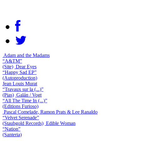
Adam and the Madams
“A&TM”
(Site)
Dear Eyes
“Happy Sad EP”
(Autoproduction)
Jean Louis Murat
“Travaux sur la (...)”
(Pias)
Galán / Vogt
“All The Time In (...)”
(Editions Furioso)
Pascal Comelade, Ramon Prats & Lee Ranaldo
“Velvet Serenade”
(Staubgold Records)
Edible Woman
“Nation”
(Santeria)