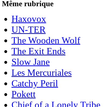
Même rubrique
Haxovox
UN-TER
The Wooden Wolf
The Exit Ends
Slow Jane
Les Mercuriales
Catchy Peril
Pokett
Chief of a Lonely Tribe