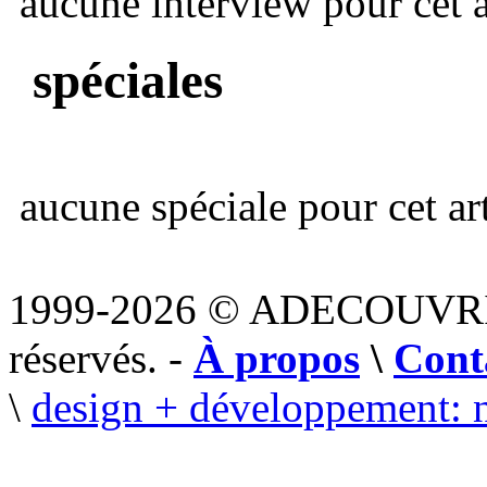
aucune interview pour cet ar
spéciales
aucune spéciale pour cet art
1999-2026 © ADECOUVR
réservés. -
À propos
\
Cont
\
design + développement: 