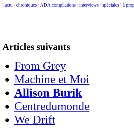
\
actu
\
chroniques
\
ADA compilations
\
interviews
\
spéciales
\
à pro
Articles suivants
From Grey
Machine et Moi
Allison Burik
Centredumonde
We Drift