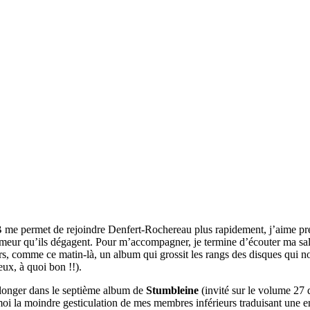
B me permet de rejoindre Denfert-Rochereau plus rapidement, j’aime pren
humeur qu’ils dégagent. Pour m’accompagner, je termine d’écouter ma sa
rs, comme ce matin-là, un album qui grossit les rangs des disques qui n
ieux, à quoi bon !!).
 plonger dans le septième album de
Stumbleine
(invité sur le volume 27 
 en moi la moindre gesticulation de mes membres inférieurs traduisant un