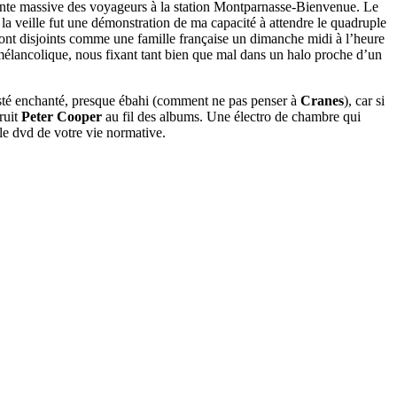
ente massive des voyageurs à la station Montparnasse-Bienvenue. Le
la veille fut une démonstration de ma capacité à attendre le quadruple
ls sont disjoints comme une famille française un dimanche midi à l’heure
t mélancolique, nous fixant tant bien que mal dans un halo proche d’un
 resté enchanté, presque ébahi (comment ne pas penser à
Cranes
), car si
truit
Peter Cooper
au fil des albums. Une électro de chambre qui
le dvd de votre vie normative.