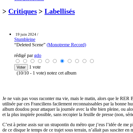
>
Critiques
>
Labellisés
19 juin 2024 /
Stumbleine
“Deleted Scene”
(Monotreme Record)
rédigé par
gdo
1 vote
(10/10 - 1 vote) notez cet album
Je ne vais pas vous raconter ma vie, mais le matin, alors que le RER 
utilisée par ces Franciliens facilement reconnaissables par la bonne 
album doudou pour attaquer la journée avec la tête bien pleine, ou alo
et la plus inspirée possible, sans recopier la feuille de presse (non, sér
C’est à peine assis sur un strapontin du métro que j’eus l’idée de me
de ce disque le temps de ce trajet sous terrain, n’allait pas susciter