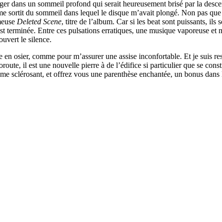
nger dans un sommeil profond qui serait heureusement brisé par la desc
me sortit du sommeil dans lequel le disque m’avait plongé. Non pas que 
ameuse
Deleted Scene
, titre de l’album. Car si les beat sont puissants, i
t est terminée. Entre ces pulsations erratiques, une musique vaporeuse e
ouvert le silence.
ège en osier, comme pour m’assurer une assise inconfortable. Et je suis
route, il est une nouvelle pierre à de l’édifice si particulier que se cons
isme sclérosant, et offrez vous une parenthèse enchantée, un bonus dans 