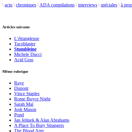
\
actu
\
chroniques
\
ADA compilations
\
interviews
\
spéciales
\
à pro
Articles suivants
L’étrangleuse
Tacoblaster
Stumbleine
Michele Ducci
Acid Gras
Même rubrique
Raye
Dupont
Vince Staples
Rome Buyce Night
Sarah Maï
Josh Mason
Pond
Jan Jelinek & Alan Abrahams
A Place To Bury Strangers
The Blood Arm