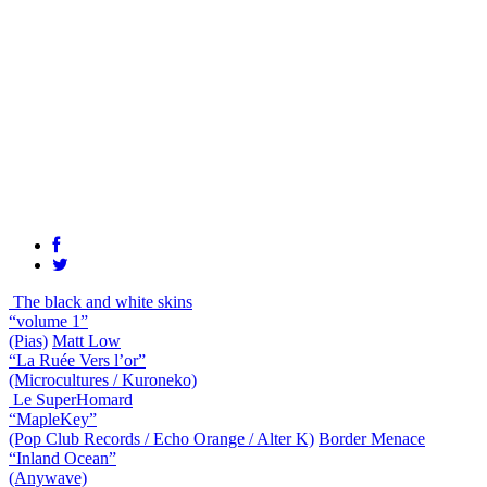
The black and white skins
“volume 1”
(Pias)
Matt Low
“La Ruée Vers l’or”
(Microcultures / Kuroneko)
Le SuperHomard
“MapleKey”
(Pop Club Records / Echo Orange / Alter K)
Border Menace
“Inland Ocean”
(Anywave)