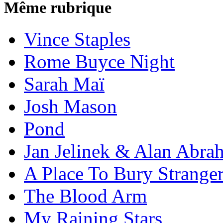
Même rubrique
Vince Staples
Rome Buyce Night
Sarah Maï
Josh Mason
Pond
Jan Jelinek & Alan Abra
A Place To Bury Strange
The Blood Arm
My Raining Stars