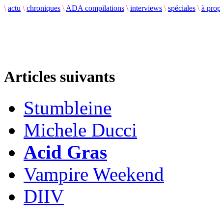
\
actu
\
chroniques
\
ADA compilations
\
interviews
\
spéciales
\
à pro
Articles suivants
Stumbleine
Michele Ducci
Acid Gras
Vampire Weekend
DIIV