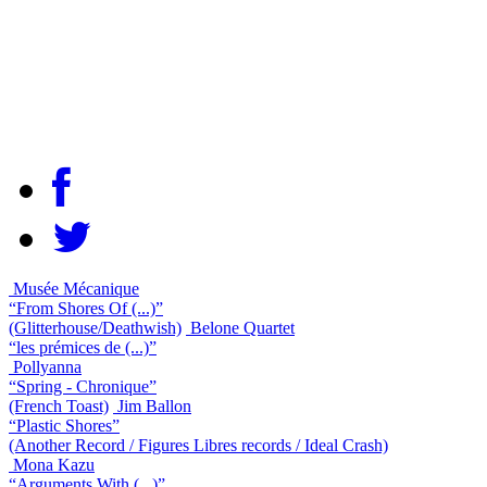
Musée Mécanique
“From Shores Of (...)”
(Glitterhouse/Deathwish)
Belone Quartet
“les prémices de (...)”
Pollyanna
“Spring - Chronique”
(French Toast)
Jim Ballon
“Plastic Shores”
(Another Record / Figures Libres records / Ideal Crash)
Mona Kazu
“Arguments With (...)”