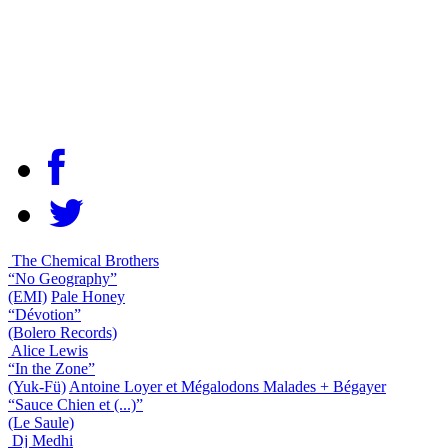
The Chemical Brothers
“No Geography”
(EMI)
Pale Honey
“Dévotion”
(Bolero Records)
Alice Lewis
“In the Zone”
(Yuk-Fü)
Antoine Loyer et Mégalodons Malades + Bégayer
“Sauce Chien et (...)”
(Le Saule)
Dj Medhi