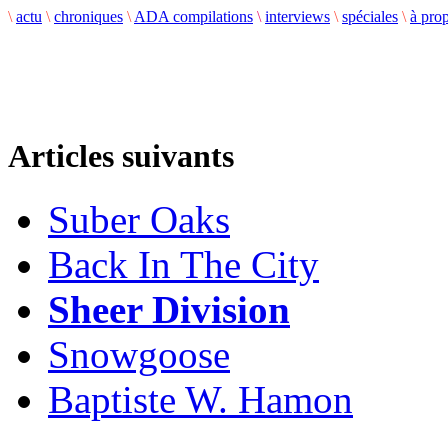
\
actu
\
chroniques
\
ADA compilations
\
interviews
\
spéciales
\
à pro
Articles suivants
Suber Oaks
Back In The City
Sheer Division
Snowgoose
Baptiste W. Hamon