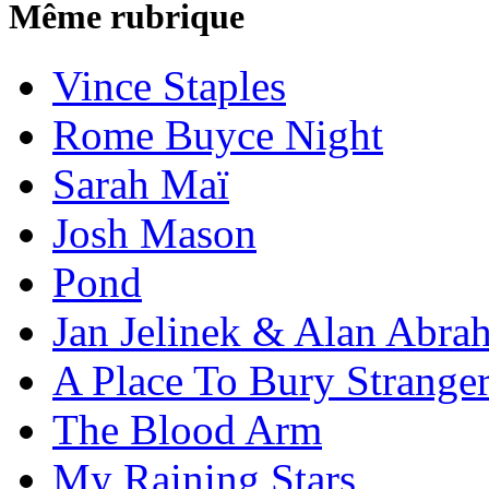
Même rubrique
Vince Staples
Rome Buyce Night
Sarah Maï
Josh Mason
Pond
Jan Jelinek & Alan Abra
A Place To Bury Strange
The Blood Arm
My Raining Stars