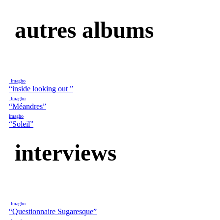
autres albums
Imagho
“inside looking out ”
Imagho
“Méandres”
Imagho
“Soleil”
interviews
Imagho
“Questionnaire Sugaresque”