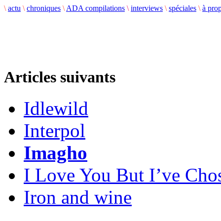
\
actu
\
chroniques
\
ADA compilations
\
interviews
\
spéciales
\
à pro
Articles suivants
Idlewild
Interpol
Imagho
I Love You But I’ve Cho
Iron and wine