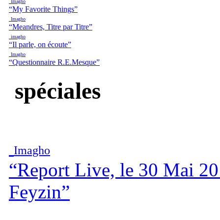
Imagho
“My Favorite Things”
Imagho
“Meandres, Titre par Titre”
imagho
“Il parle, on écoute”
Imagho
“Questionnaire R.E.Mesque”
spéciales
Imagho
“Report Live, le 30 Mai 20
Feyzin”