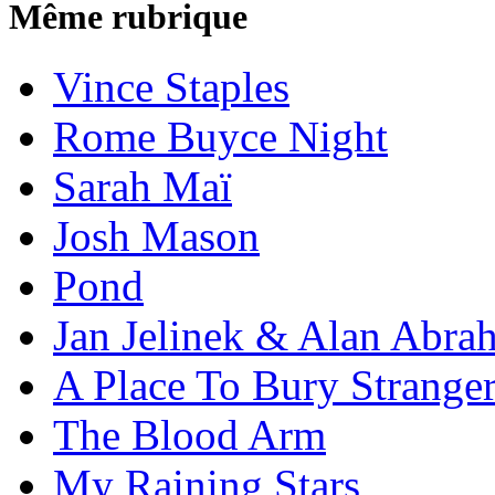
Même rubrique
Vince Staples
Rome Buyce Night
Sarah Maï
Josh Mason
Pond
Jan Jelinek & Alan Abra
A Place To Bury Strange
The Blood Arm
My Raining Stars