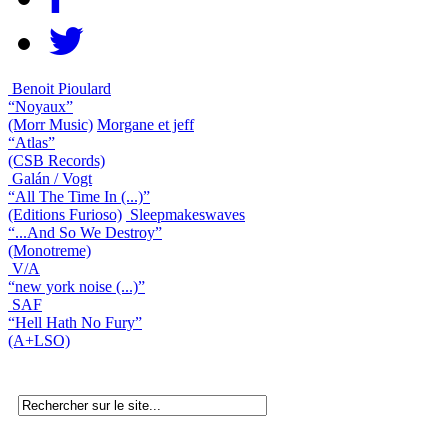
Benoit Pioulard
“Noyaux”
(Morr Music)
Morgane et jeff
“Atlas”
(CSB Records)
Galán / Vogt
“All The Time In (...)”
(Editions Furioso)
Sleepmakeswaves
“...And So We Destroy”
(Monotreme)
V/A
“new york noise (...)”
SAF
“Hell Hath No Fury”
(A+LSO)