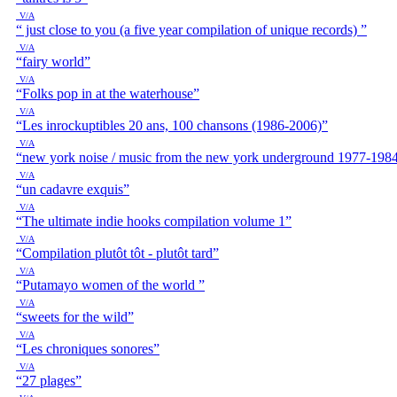
V/A
“ just close to you (a five year compilation of unique records) ”
V/A
“fairy world”
V/A
“Folks pop in at the waterhouse”
V/A
“Les inrockuptibles 20 ans, 100 chansons (1986-2006)”
V/A
“new york noise / music from the new york underground 1977-198
V/A
“un cadavre exquis”
V/A
“The ultimate indie hooks compilation volume 1”
V/A
“Compilation plutôt tôt - plutôt tard”
V/A
“Putamayo women of the world ”
V/A
“sweets for the wild”
V/A
“Les chroniques sonores”
V/A
“27 plages”