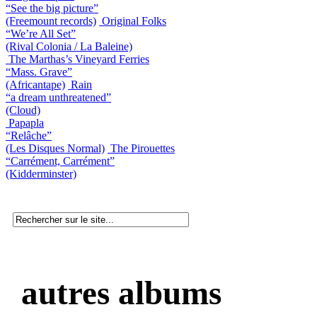
“See the big picture”
(Freemount records)
Original Folks
“We’re All Set”
(Rival Colonia / La Baleine)
The Marthas’s Vineyard Ferries
“Mass. Grave”
(Africantape)
Rain
“a dream unthreatened”
(Cloud)
Papapla
“Relâche”
(Les Disques Normal)
The Pirouettes
“Carrément, Carrément”
(Kidderminster)
autres albums