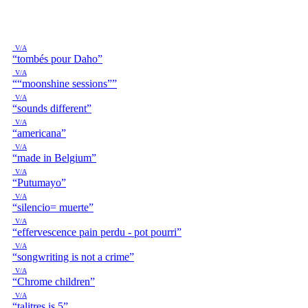
V/A
“tombés pour Daho”
V/A
““moonshine sessions””
V/A
“sounds different”
V/A
“americana”
V/A
“made in Belgium”
V/A
“Putumayo”
V/A
“silencio= muerte”
V/A
“effervescence pain perdu - pot pourri”
V/A
“songwriting is not a crime”
V/A
“Chrome children”
V/A
“talitres is 5”