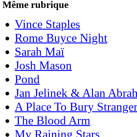
Même rubrique
Vince Staples
Rome Buyce Night
Sarah Maï
Josh Mason
Pond
Jan Jelinek & Alan Abra
A Place To Bury Strange
The Blood Arm
My Raining Stars