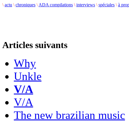
\
actu
\
chroniques
\
ADA compilations
\
interviews
\
spéciales
\
à pro
Articles suivants
Why
Unkle
V/A
V/A
The new brazilian music