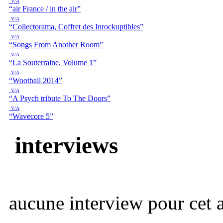
V/A
“air France / in the air”
V/A
“Collectorama, Coffret des Inrockuptibles”
V/A
“Songs From Another Room”
V/A
“La Souterraine, Volume 1”
V/A
“Wootball 2014”
V/A
“A Psych tribute To The Doors”
V/A
“Wavecore 5”
interviews
aucune interview pour cet ar