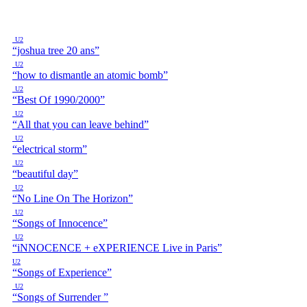
U2
“joshua tree 20 ans”
U2
“how to dismantle an atomic bomb”
U2
“Best Of 1990/2000”
U2
“All that you can leave behind”
U2
“electrical storm”
U2
“beautiful day”
U2
“No Line On The Horizon”
U2
“Songs of Innocence”
U2
“iNNOCENCE + eXPERIENCE Live in Paris”
U2
“Songs of Experience”
U2
“Songs of Surrender ”