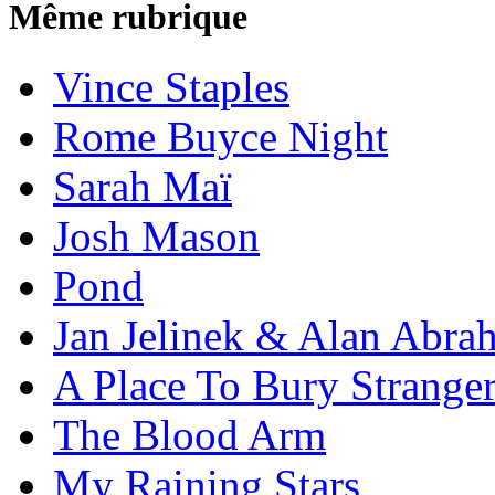
Même rubrique
Vince Staples
Rome Buyce Night
Sarah Maï
Josh Mason
Pond
Jan Jelinek & Alan Abra
A Place To Bury Strange
The Blood Arm
My Raining Stars