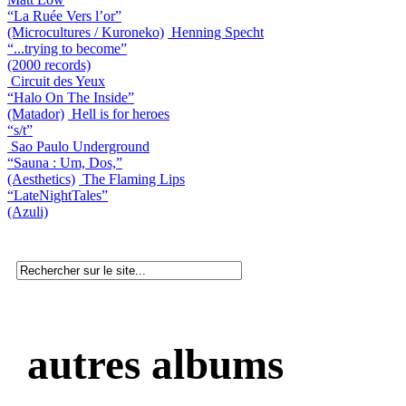
“La Ruée Vers l’or”
(Microcultures / Kuroneko)
Henning Specht
“...trying to become”
(2000 records)
Circuit des Yeux
“Halo On The Inside”
(Matador)
Hell is for heroes
“s/t”
Sao Paulo Underground
“Sauna : Um, Dos,”
(Aesthetics)
The Flaming Lips
“LateNightTales”
(Azuli)
autres albums