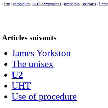
\
actu
\
chroniques
\
ADA compilations
\
interviews
\
spéciales
\
à pro
Articles suivants
James Yorkston
The unisex
U2
UHT
Use of procedure