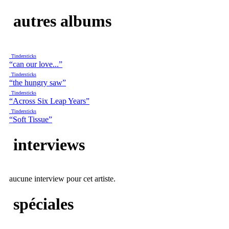
autres albums
Tindersticks
“can our love...”
Tindersticks
“the hungry saw”
Tindersticks
“Across Six Leap Years”
Tindersticks
“Soft Tissue”
interviews
aucune interview pour cet artiste.
spéciales