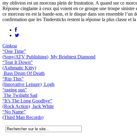
my oblivion est un morceau plein de frustration. A quand sur ce morcea
Réponse cinglante à ceux qui voient en ce groupe une troupe sinistre et
ce morceau en est la bande-son, et le disque dans son ensemble l’un d
confirmation que les Tindersticks restent la réponse la plus classe et
Ginkoa
“One Time”
(Sony/ATV Publishing)
My Brightest Diamond
“Tear It Down”
(Asthmatic Kitty)
Bass Drum Of Death
“Rip This”
(Innovative Leisure)
Logh
“raging sun”
The Twilight Sad
“It’s The Long Goodbye”
(Rock Action)
Jack White
“No Name”
(Third Man Records)