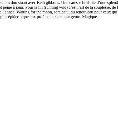
u un duo stuart avec Beth gibbons. Une caresse brûlante d’une splendeur
 peine à jouir. Pour la fin (running wild) c’est l’art de la souplesse, d
e l’année. Waiting for the moon, sera celui du renouveau pour ceux qui 
 la plus épidermique aux profanateurs en tout genre. Magique.