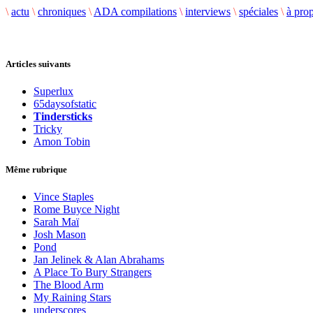
\
actu
\
chroniques
\
ADA compilations
\
interviews
\
spéciales
\
à pro
Articles suivants
Superlux
65daysofstatic
Tindersticks
Tricky
Amon Tobin
Même rubrique
Vince Staples
Rome Buyce Night
Sarah Maï
Josh Mason
Pond
Jan Jelinek & Alan Abrahams
A Place To Bury Strangers
The Blood Arm
My Raining Stars
underscores