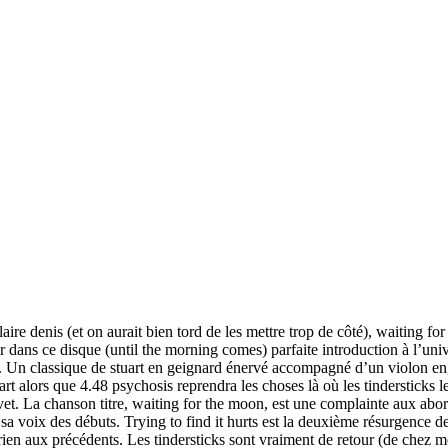
ire denis (et on aurait bien tord de les mettre trop de côté), waiting fo
eur dans ce disque (until the morning comes) parfaite introduction à l’
r. Un classique de stuart en geignard énervé accompagné d’un violon e
t alors que 4.48 psychosis reprendra les choses là où les tindersticks les
elvet. La chanson titre, waiting for the moon, est une complainte aux abo
a voix des débuts. Trying to find it hurts est la deuxième résurgence de
 rien aux précédents. Les tindersticks sont vraiment de retour (de chez m