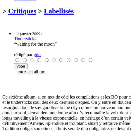
>
Critiques
>
Labellisés
11 janvier 2009 /
Tindersticks
“waiting for the moon”
rédigé par
gdo
notez cet album
Ce sixième album, si on met de côté les compilations et les BO pour cla
et le tindersticks soul des deux derniers disques. On y entre en douc
resurgira alors de say goodbye to the city comme un nouveau bonjou
douceur soul, demandera une loupe afin d’y reconnaître la voix de stuar
longs travelling à la vitesse exponentielle, en héritage d’un certain v
définitivement Amélie. Splendide et troublant, stuart y retrouve même s
Tradition oblige, sometimes it hurts sera le duo obligatoire, ne devant