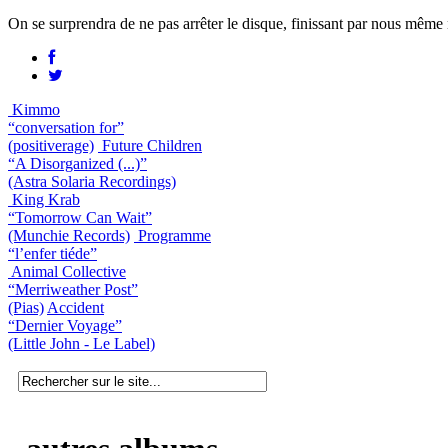
On se surprendra de ne pas arrêter le disque, finissant par nous même 
Kimmo
“conversation for”
(positiverage)
Future Children
“A Disorganized (...)”
(Astra Solaria Recordings)
King Krab
“Tomorrow Can Wait”
(Munchie Records)
Programme
“l’enfer tiéde”
Animal Collective
“Merriweather Post”
(Pias)
Accident
“Dernier Voyage”
(Little John - Le Label)