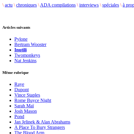
\
actu
\
chroniques
\
ADA compilations
\
interviews
\
spéciales
\
à pro
Articles suivants
Pylone
Bertram Wooster
Inutili
Twomonkeys
Nat Jenkins
Même rubrique
Raye
Dupont
Vince Staples
Rome Buyce Night
Sarah Maï
Josh Mason
Pond
Jan Jelinek & Alan Abrahams
A Place To Bury Strangers
The Blood Arm