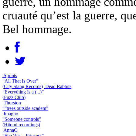
guerre, un hommage comme 
cruauté qu’est la guerre, q
Bel hommage.
Sprints
“All That Is Over”
(City Slang Records)
Dead Rabbits
“Everything Is a (...)”
(Fuzz Club)
Thurston
““trees outside academ”
Imagho
“Someone controls”
(Hitomi recordings)
AnnaO
“She Was a Princess”