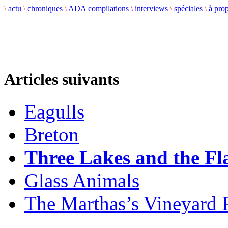
\
actu
\
chroniques
\
ADA compilations
\
interviews
\
spéciales
\
à pro
Articles suivants
Eagulls
Breton
Three Lakes and the Fl
Glass Animals
The Marthas’s Vineyard F