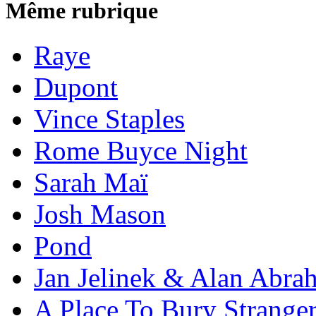
Même rubrique
Raye
Dupont
Vince Staples
Rome Buyce Night
Sarah Maï
Josh Mason
Pond
Jan Jelinek & Alan Abra
A Place To Bury Strange