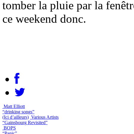
tomber la pluie par la fenê
ce weekend donc.
Matt Elliott
“drinking songs”
(Ici d’ailleurs)
Various Artists
“Gainsbourg Revisited”
BOPS
“Panic”