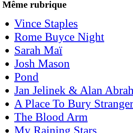
Même rubrique
Vince Staples
Rome Buyce Night
Sarah Maï
Josh Mason
Pond
Jan Jelinek & Alan Abra
A Place To Bury Strange
The Blood Arm
My Raining Stars