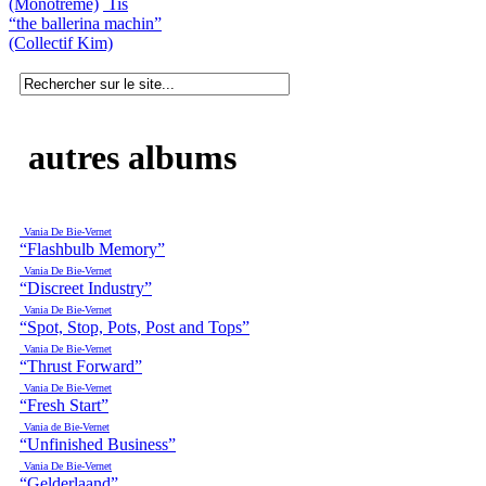
(Monotreme)
Tis
“the ballerina machin”
(Collectif Kim)
autres albums
Vania De Bie-Vernet
“Flashbulb Memory”
Vania De Bie-Vernet
“Discreet Industry”
Vania De Bie-Vernet
“Spot, Stop, Pots, Post and Tops”
Vania De Bie-Vernet
“Thrust Forward”
Vania De Bie-Vernet
“Fresh Start”
Vania de Bie-Vernet
“Unfinished Business”
Vania De Bie-Vernet
“Gelderlaand”