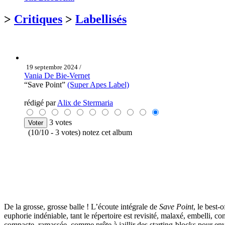
>
Critiques
>
Labellisés
19 septembre 2024 /
Vania De Bie-Vernet
“Save Point”
(Super Apes Label)
rédigé par
Alix de Stermaria
3 votes
(10/10 - 3 votes) notez cet album
De la grosse, grosse balle ! L’écoute intégrale de
Save Point
, le best
euphorie indéniable, tant le répertoire est revisité, malaxé, embelli, con
compacte, ramassée, comme prête à jaillir des starting-blocks pour envah