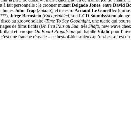
t à fait personnelle : le crooner mutant
Delgado Jones
, entre
David B
e thunes
John Trap
(
Sokoto
), el maestro
Arnaud Le Gouëfflec
(qui se
 ???),
Jorge Bernstein
(
Encapsulated
, soit
LCD Soundsystem
plongé 
 disco au groove solaire (
Time To Say Goodnight
, une tuerie qui pourra
riages de films fictifs (
Un Peu Plus au Sud
, très
Shaft
), new wave chee
 brillant et baroque
On Board Propulsion
qui rhabille
Vitalic
pour l’hive
s, c’est une franche réussite – ce best-of-bien-mieux-qu’un-best-of est 