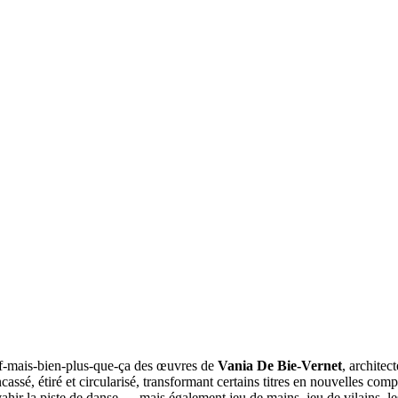
-of-mais-bien-plus-que-ça des œuvres de
Vania De Bie-Vernet
, architec
cassé, étiré et circularisé, transformant certains titres en nouvelles comp
ir la piste de danse – , mais également jeu de mains, jeu de vilains, les 