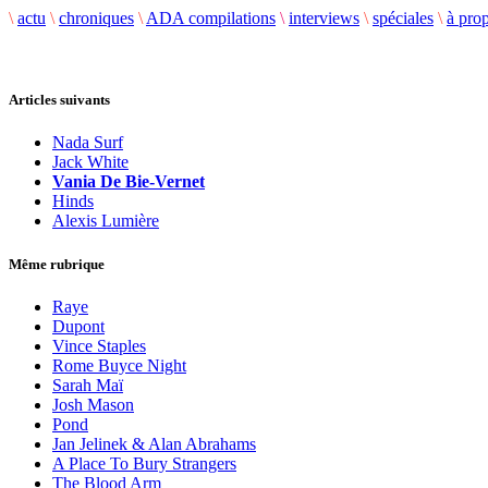
\
actu
\
chroniques
\
ADA compilations
\
interviews
\
spéciales
\
à pro
Articles suivants
Nada Surf
Jack White
Vania De Bie-Vernet
Hinds
Alexis Lumière
Même rubrique
Raye
Dupont
Vince Staples
Rome Buyce Night
Sarah Maï
Josh Mason
Pond
Jan Jelinek & Alan Abrahams
A Place To Bury Strangers
The Blood Arm