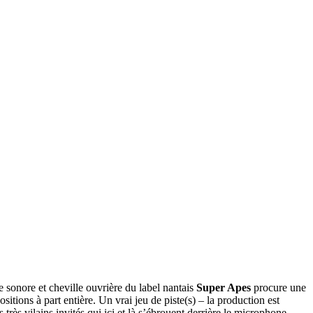
te sonore et cheville ouvrière du label nantais
Super Apes
procure une
ositions à part entière. Un vrai jeu de piste(s) – la production est
très vilains invités qui ici et là s’ébrouent derrière le microphone,