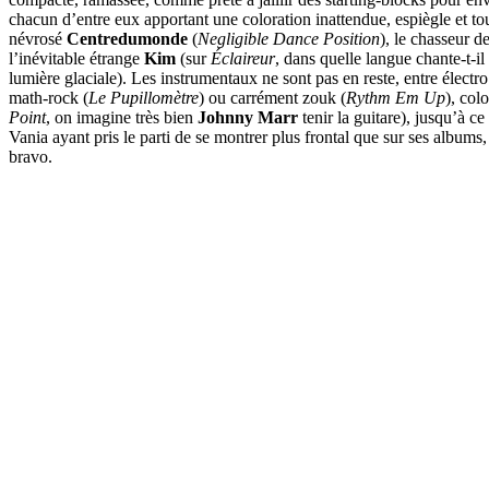
chacun d’entre eux apportant une coloration inattendue, espiègle et tou
névrosé
Centredumonde
(
Negligible Dance Position
), le chasseur d
l’inévitable étrange
Kim
(sur
Éclaireur
, dans quelle langue chante-t-il
lumière glaciale). Les instrumentaux ne sont pas en reste, entre électro
math-rock (
Le Pupillomètre
) ou carrément zouk (
Rythm Em Up
), colo
Point
, on imagine très bien
Johnny Marr
tenir la guitare), jusqu’à ce
Vania ayant pris le parti de se montrer plus frontal que sur ses album
bravo.