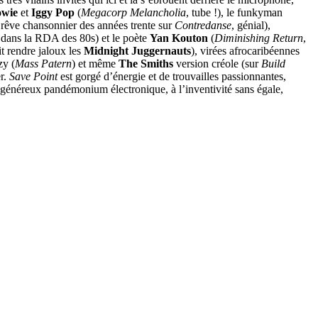
owie
et
Iggy Pop
(
Megacorp Melancholia
, tube !), le funkyman
 rêve chansonnier des années trente sur
Contredanse
, génial),
dans la RDA des 80s) et le poète
Yan Kouton
(
Diminishing Return
,
it rendre jaloux les
Midnight Juggernauts
), virées afrocaribéennes
zy (
Mass Patern
) et même
The Smiths
version créole (sur
Build
r.
Save Point
est gorgé d’énergie et de trouvailles passionnantes,
un généreux pandémonium électronique, à l’inventivité sans égale,