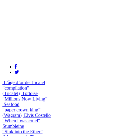
L’âge d’or de Tricalel
“compilation”
(Tricatel)
Tortoise
“Millions Now Living”
Seafood
“paper crown king”
(Wagram)
Elvis Costello
“When i was cruel”
Stumbleine
“Sink into the Ether”