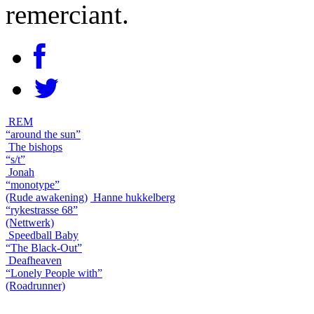
remerciant.
REM
“around the sun”
The bishops
“s/t”
Jonah
“monotype”
(Rude awakening)
Hanne hukkelberg
“rykestrasse 68”
(Nettwerk)
Speedball Baby
“The Black-Out”
Deafheaven
“Lonely People with”
(Roadrunner)