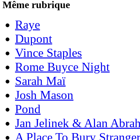
Même rubrique
Raye
Dupont
Vince Staples
Rome Buyce Night
Sarah Maï
Josh Mason
Pond
Jan Jelinek & Alan Abra
A Place To Bury Strange