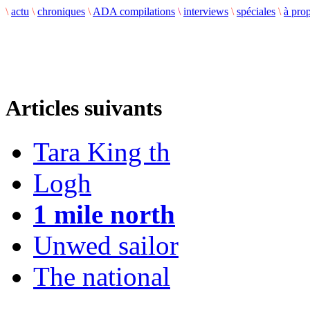
\
actu
\
chroniques
\
ADA compilations
\
interviews
\
spéciales
\
à pro
Articles suivants
Tara King th
Logh
1 mile north
Unwed sailor
The national